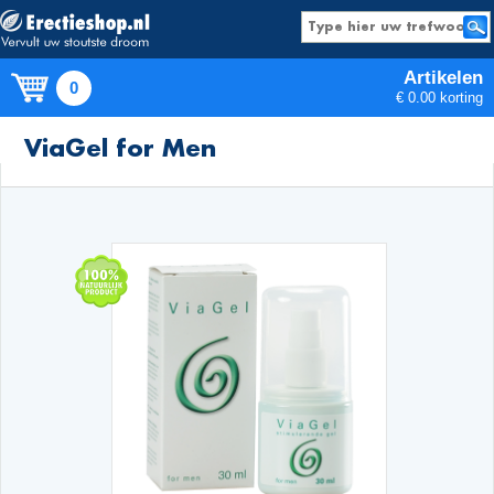
Artikelen
0
€ 0.00 korting
Producten
ViaGel for Men