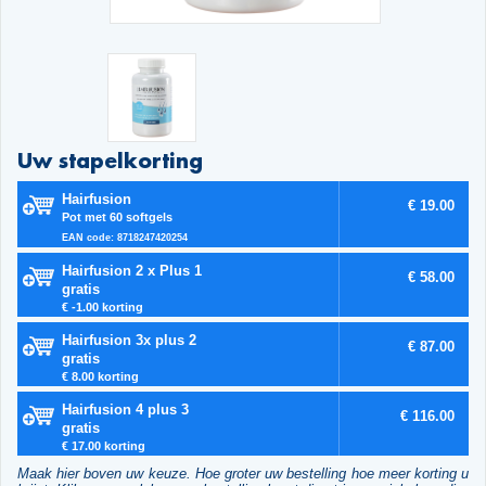
Uw stapelkorting
Hairfusion
€ 19.00
Pot met 60 softgels
EAN code: 8718247420254
Hairfusion 2 x Plus 1
€ 58.00
gratis
€ -1.00 korting
Hairfusion 3x plus 2
€ 87.00
gratis
€ 8.00 korting
Hairfusion 4 plus 3
€ 116.00
gratis
€ 17.00 korting
Maak hier boven uw keuze. Hoe groter uw bestelling hoe meer korting u