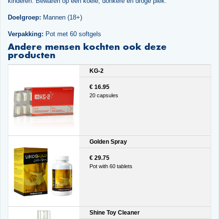
kinderen. Bewaren op een koele, donkere en droge plek.
Doelgroep:
Mannen (18+)
Verpakking:
Pot met 60 softgels
Andere mensen kochten ook deze
producten
KG-2
€ 16.95
20 capsules
Golden Spray
€ 29.75
Pot with 60 tablets
Shine Toy Cleaner