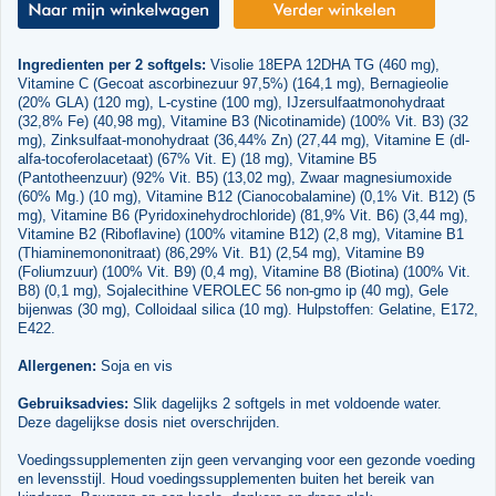
Ingredienten per 2 softgels:
Visolie 18EPA 12DHA TG (460 mg),
Vitamine C (Gecoat ascorbinezuur 97,5%) (164,1 mg), Bernagieolie
(20% GLA) (120 mg), L-cystine (100 mg), IJzersulfaatmonohydraat
(32,8% Fe) (40,98 mg), Vitamine B3 (Nicotinamide) (100% Vit. B3) (32
mg), Zinksulfaat-monohydraat (36,44% Zn) (27,44 mg), Vitamine E (dl-
alfa-tocoferolacetaat) (67% Vit. E) (18 mg), Vitamine B5
(Pantotheenzuur) (92% Vit. B5) (13,02 mg), Zwaar magnesiumoxide
(60% Mg.) (10 mg), Vitamine B12 (Cianocobalamine) (0,1% Vit. B12) (5
mg), Vitamine B6 (Pyridoxinehydrochloride) (81,9% Vit. B6) (3,44 mg),
Vitamine B2 (Riboflavine) (100% vitamine B12) (2,8 mg), Vitamine B1
(Thiaminemononitraat) (86,29% Vit. B1) (2,54 mg), Vitamine B9
(Foliumzuur) (100% Vit. B9) (0,4 mg), Vitamine B8 (Biotina) (100% Vit.
B8) (0,1 mg), Sojalecithine VEROLEC 56 non-gmo ip (40 mg), Gele
bijenwas (30 mg), Colloidaal silica (10 mg). Hulpstoffen: Gelatine, E172,
E422.
Allergenen:
Soja en vis
Gebruiksadvies:
Slik dagelijks 2 softgels in met voldoende water.
Deze dagelijkse dosis niet overschrijden.
Voedingssupplementen zijn geen vervanging voor een gezonde voeding
en levensstijl. Houd voedingssupplementen buiten het bereik van