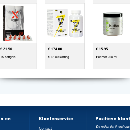
€ 21.50
€ 174.00
€ 15.95
15 softgels
€ 18.00 korting
Pot met 250 ml
en en
Klantenservice
Positieve klan
n
'De reden dat ik enthousi
Contact