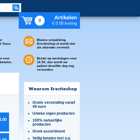
Artikelen
0
€ 0.00 korting
or
Blanco verpakking.
& Trace.
Erectieshop.nl wordt niet
als afzender vermeld.
at voor
Bestel op werkdagen voor
 betalen.
16:30, dan wordt uw
pakket dezelfde dag nog
verzonden.
Waarom Erectieshop
Gratis verzending vanaf
49 euro
Unieke eigen producten
4.00
100% natuurlijke
producten
Groot assortiment
Veilig betalen met o.a.