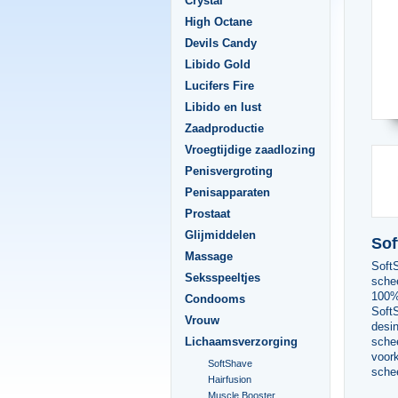
Crystal
High Octane
Devils Candy
Libido Gold
Lucifers Fire
Libido en lust
Zaadproductie
Vroegtijdige zaadlozing
Penisvergroting
Penisapparaten
Prostaat
Glijmiddelen
Sof
Massage
SoftS
Seksspeeltjes
sche
100% 
Condooms
Soft
Vrouw
desin
Lichaamsverzorging
sche
voork
SoftShave
schee
Hairfusion
Muscle Booster