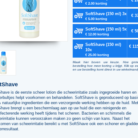
€ 2
€ 2.00 korting
SoftShave (150 ml) 3x
€ 3
€ 5.00 korting
SoftShave (150 ml) 5x
€ 5
€ 12.00 korting
SoftShave (150 ml)
€ 11
10x
€ 25.00 korting
Maak hier boven uw keuze. Hoe grot
bestelling hoe meer korting u krijgt. Klik op e
en uw bestelling komt direct in uw winkelmand
tShave
have is de eerste scheer lotion die scheerirritatie zoals ingegroeide haren en
erbultjes helpt voorkomen en behandelen. SoftShave is geproduceerd op basi
natuurlijke ingredienten die een verzorgende werking hebben op de huid. Me
Shave brengt u een beschermlaag aan op uw huid die een reinigende en
fecterende werking heeft tijdens het scheren. Bacterien en schimmels die
erirritatie kunnen veroorzaken maken zo geen schijn van kans. Naast het
omen van scheerirritatie bereikt u met SoftShave ook een schoner en gladde
rresultaat.