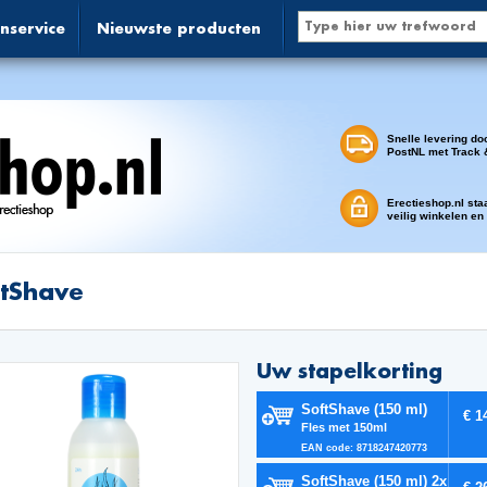
nservice
Nieuwste producten
Snelle levering do
PostNL met Track 
Erectieshop.nl sta
veilig winkelen en
tShave
Uw stapelkorting
SoftShave (150 ml)
€ 1
Fles met 150ml
EAN code: 8718247420773
SoftShave (150 ml) 2x