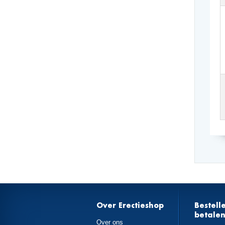
Over Erectieshop
Bestell
betale
Over ons