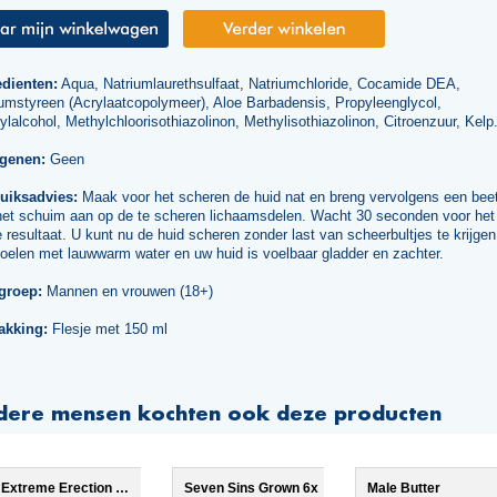
edienten:
Aqua, Natriumlaurethsulfaat, Natriumchloride, Cocamide DEA,
iumstyreen (Acrylaatcopolymeer), Aloe Barbadensis, Propyleenglycol,
lalcohol, Methylchloorisothiazolinon, Methylisothiazolinon, Citroenzuur, Kelp
rgenen:
Geen
uiksadvies:
Maak voor het scheren de huid nat en breng vervolgens een beet
het schuim aan op de te scheren lichaamsdelen. Wacht 30 seconden voor het
 resultaat. U kunt nu de huid scheren zonder last van scheerbultjes te krijgen
oelen met lauwwarm water en uw huid is voelbaar gladder en zachter.
groep:
Mannen en vrouwen (18+)
akking:
Flesje met 150 ml
dere mensen kochten ook deze producten
Extreme Erection Softgels
Seven Sins Grown 6x
Male Butter