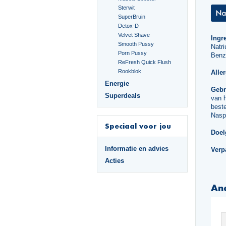
Sterwit
SuperBruin
Detox-D
Velvet Shave
Ingr
Smooth Pussy
Natr
Porn Pussy
Benzy
ReFresh Quick Flush
Rookblok
Alle
Energie
Gebr
Superdeals
van 
beste
Nasp
Speciaal voor jou
Doel
Informatie en advies
Verp
Acties
An