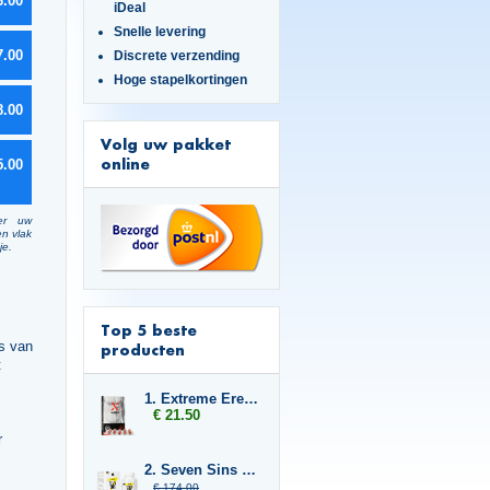
6.00
iDeal
Snelle levering
7.00
Discrete verzending
Hoge stapelkortingen
8.00
Volg uw pakket
online
5.00
er uw
en vlak
je.
Top 5 beste
s van
producten
t
1. Extreme Erection Softgels
€ 21.50
r
2. Seven Sins Grown 6x
€ 174.00