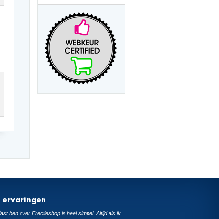
t ervaringen
ast ben over Erectieshop is heel simpel. Altijd als ik