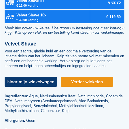
Velvet Shave 5x
€ 62.75
€ 12.00 korting
Velvet Shave 10x
€ 119.50
€ 30.00 korting
Maak hier boven uw keuze. Hoe groter uw bestelling hoe meer korting u
krijgt. Klik op een vlak en uw bestelling komt direct in uw winkelmandje.
Velvet Shave
Voor een zachte, gladde huid en een optimale verzorging van de
intieme delen van het lichaam. Kelp zit van nature vol met mineralen en
heeft een antibacteriële werking. Het verzorgt de huid tijdens het
scheren en helpt tegen scheerbultjes en ingegroeide haartjes.
Ingredienten:
Aqua, Natriumlaurethsulfaat, Natriumchloride, Cocamide
DEA, Natriumstyreen (Acrylaatcopolymeer), Aloe Barbadensis,
Propyleenglycol, Benzylalcohol, Methylchloorisothiazolinon,
Methylisothiazolinon, Citroenzuur, Kelp.
Allergenen:
Geen