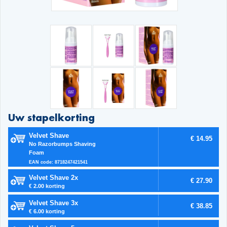
Uw stapelkorting
Velvet Shave
€ 14.95
No Razorbumps Shaving
Foam
EAN code: 8718247421541
Velvet Shave 2x
€ 27.90
€ 2.00 korting
Velvet Shave 3x
€ 38.85
€ 6.00 korting