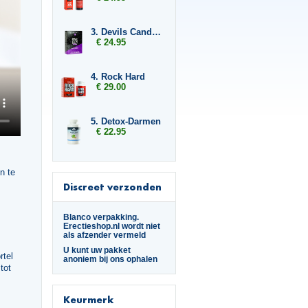
3. Devils Candy Oral Jelly
€ 24.95
4. Rock Hard
€ 29.00
5. Detox-Darmen
€ 22.95
n te
Discreet verzonden
Blanco verpakking.
Erectieshop.nl wordt niet
als afzender vermeld
U kunt uw pakket
rtel
anoniem bij ons ophalen
tot
Keurmerk