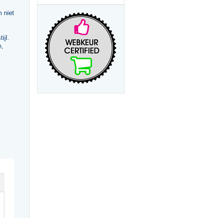
 niet
ijl.
e,
ly