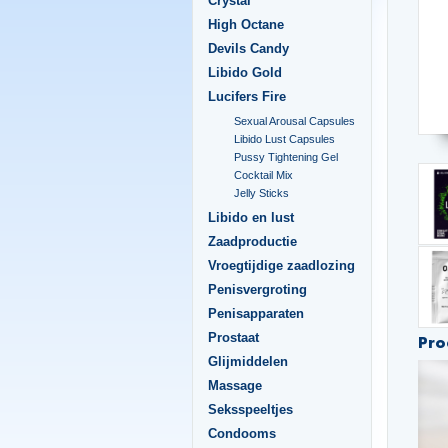
Crystal
High Octane
Devils Candy
Libido Gold
Lucifers Fire
Sexual Arousal Capsules
Libido Lust Capsules
Pussy Tightening Gel
Cocktail Mix
Jelly Sticks
Libido en lust
Zaadproductie
Vroegtijdige zaadlozing
Penisvergroting
Penisapparaten
Prostaat
Pro
Glijmiddelen
Massage
Seksspeeltjes
Condooms