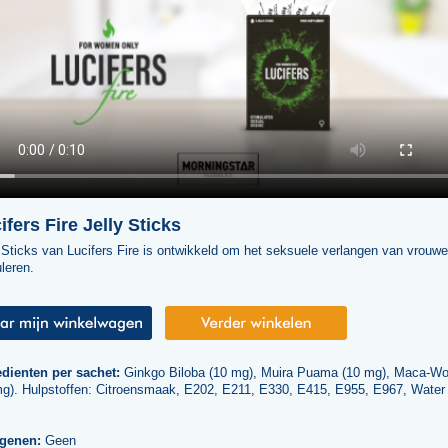
ifers Fire Jelly Sticks
 Sticks van Lucifers Fire is ontwikkeld om het seksuele verlangen van vrouwe
leren.
edienten per sachet:
Ginkgo Biloba (10 mg), Muira Puama (10 mg), Maca-Wo
mg). Hulpstoffen: Citroensmaak, E202, E211, E330, E415, E955, E967, Water 
rgenen:
Geen