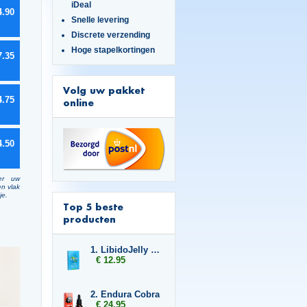
iDeal
4.90
Snelle levering
Discrete verzending
Hoge stapelkortingen
7.35
Volg uw pakket
4.75
online
4.50
er uw
en vlak
je.
Top 5 beste
producten
1. LibidoJelly 2-pack
€ 12.95
2. Endura Cobra
€ 24.95