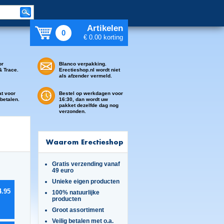
Artikelen
0
€ 0.00 korting
or
Blanco verpakking.
& Trace.
Erectieshop.nl wordt niet
als afzender vermeld.
at voor
Bestel op werkdagen voor
 betalen.
16:30, dan wordt uw
pakket dezelfde dag nog
verzonden.
Waarom Erectieshop
Gratis verzending vanaf
49 euro
Unieke eigen producten
4.95
100% natuurlijke
producten
Groot assortiment
Veilig betalen met o.a.