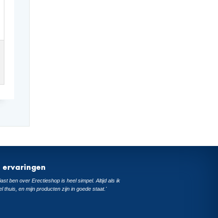
t ervaringen
ast ben over Erectieshop is heel simpel. Altijd als ik
el thuis, en mijn producten zijn in goede staat.'