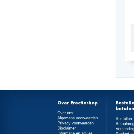
Over Erectieshop
Bestell
betale
Over ons
Algemene voorwaarden
Bestellen
Privacy voorwaarden
Betaalmog
Disclaimer
Verzendin
Informatie en advies
Product o