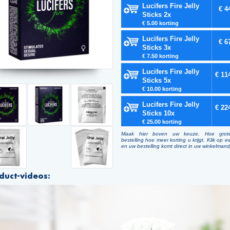
Lucifers Fire Jelly
€ 4
Sticks 2x
€ 5.00 korting
Lucifers Fire Jelly
€ 6
Sticks 3x
€ 7.50 korting
Lucifers Fire Jelly
€ 11
Sticks 5x
€ 10.00 korting
Lucifers Fire Jelly
€ 22
Sticks 10x
€ 25.00 korting
Maak hier boven uw keuze. Hoe grot
bestelling hoe meer korting u krijgt. Klik op e
en uw bestelling komt direct in uw winkelmand
duct-videos: