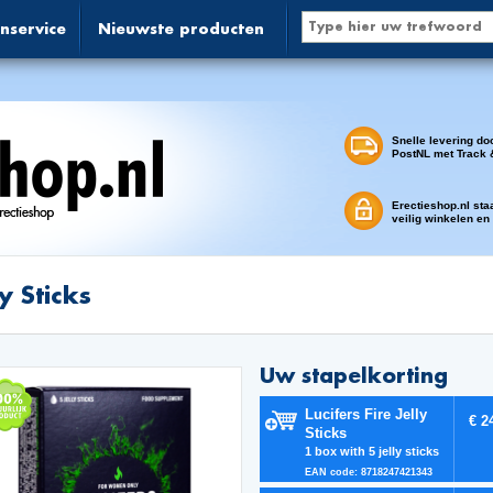
nservice
Nieuwste producten
Snelle levering do
PostNL met Track 
Erectieshop.nl sta
veilig winkelen en
ly Sticks
Uw stapelkorting
Lucifers Fire Jelly
€ 2
Sticks
1 box with 5 jelly sticks
EAN code: 8718247421343