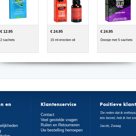
€ 12.95
€ 24.95
€ 24.95
2 sachets
15 ml erection oil
Doosje met 5 sachets
en en
Klantenservice
Positieve klan
n
'De reden dat ik enthousi
Contact
iets bestel, heb ik het sn
Veel gestelde vragen
Ruilen en Retourneren
elijkheden
Jacob, Zwaag
Uw bestelling herroepen
g
phalen