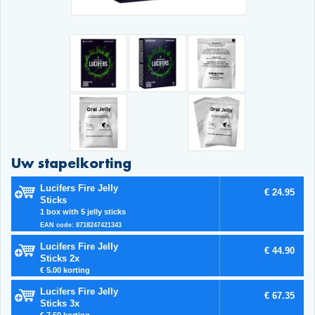
Uw stapelkorting
Lucifers Fire Jelly
€ 24.95
Sticks
1 box with 5 jelly sticks
EAN code: 8718247421343
Lucifers Fire Jelly
€ 44.90
Sticks 2x
€ 5.00 korting
Lucifers Fire Jelly
€ 67.35
Sticks 3x
€ 7.50 korting