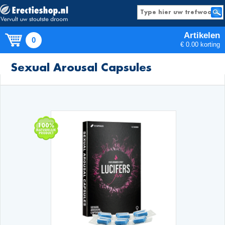
Artikelen
0
€ 0.00 korting
Producten
Sexual Arousal Capsules