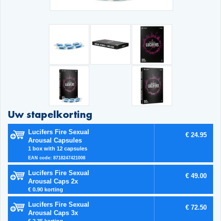
Uw stapelkorting
Lucifers Fire Sexual
€ 24.95
Arousal Capsules
1 box with 12 capsules
EAN code: 8718247421008
Lucifers Fire Sexual
€ 49.00
Arousal Caps 2x
€ 0.90 korting
Lucifers Fire Sexual
€ 72.50
Arousal Caps 3x
€ 2.35 korting