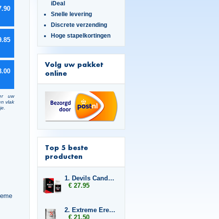
iDeal
7.90
Snelle levering
Discrete verzending
Hoge stapelkortingen
9.85
Volg uw pakket
8.00
online
er uw
en vlak
je.
Top 5 beste
producten
1. Devils Candy Monster Cock
€ 27.95
creme
2. Extreme Erection Softgels
€ 21.50