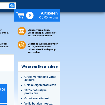
Artikelen
0
€ 0.00 korting
or
Blanco verpakking.
& Trace.
Erectieshop.nl wordt niet
als afzender vermeld.
at voor
Bestel op werkdagen voor
 betalen.
16:30, dan wordt uw
pakket dezelfde dag nog
verzonden.
Waarom Erectieshop
Gratis verzending vanaf
49 euro
Unieke eigen producten
5.00
100% natuurlijke
producten
Groot assortiment
Veilig betalen met o.a.