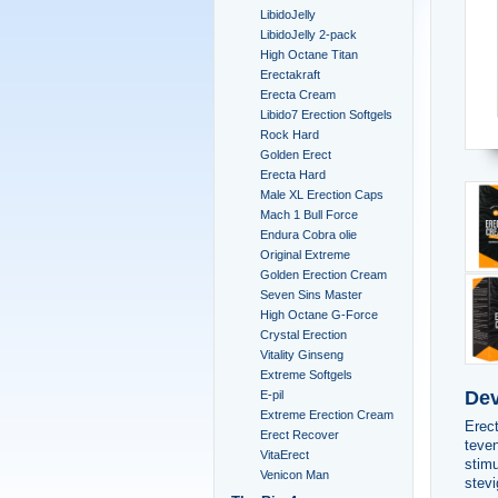
LibidoJelly
LibidoJelly 2-pack
High Octane Titan
Erectakraft
Erecta Cream
Libido7 Erection Softgels
Rock Hard
Golden Erect
Erecta Hard
Male XL Erection Caps
Mach 1 Bull Force
Endura Cobra olie
Original Extreme
Golden Erection Cream
Seven Sins Master
High Octane G-Force
Crystal Erection
Vitality Ginseng
Extreme Softgels
Dev
E-pil
Extreme Erection Cream
Erec
Erect Recover
teven
VitaErect
stimu
Venicon Man
stevi