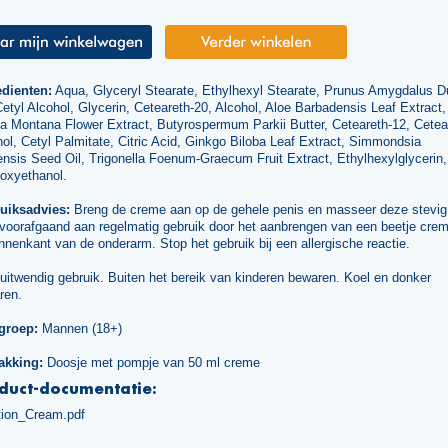
edienten:
Aqua, Glyceryl Stearate, Ethylhexyl Stearate, Prunus Amygdalus D
Cetyl Alcohol, Glycerin, Ceteareth-20, Alcohol, Aloe Barbadensis Leaf Extract,
a Montana Flower Extract, Butyrospermum Parkii Butter, Ceteareth-12, Cetea
ol, Cetyl Palmitate, Citric Acid, Ginkgo Biloba Leaf Extract, Simmondsia
nsis Seed Oil, Trigonella Foenum-Graecum Fruit Extract, Ethylhexylglycerin,
oxyethanol.
uiksadvies:
Breng de creme aan op de gehele penis en masseer deze stevig 
 voorafgaand aan regelmatig gebruik door het aanbrengen van een beetje cre
nnenkant van de onderarm. Stop het gebruik bij een allergische reactie.
uitwendig gebruik. Buiten het bereik van kinderen bewaren. Koel en donker
ren.
groep:
Mannen (18+)
akking:
Doosje met pompje van 50 ml creme
duct-documentatie:
tion_Cream.pdf