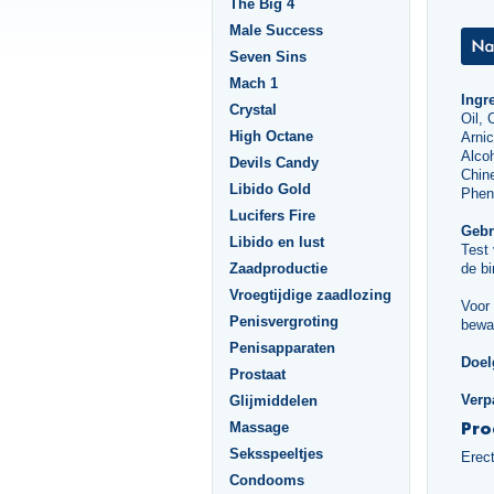
The Big 4
Male Success
Seven Sins
Mach 1
Ingr
Crystal
Oil, 
High Octane
Arnic
Alcoh
Devils Candy
Chine
Libido Gold
Phen
Lucifers Fire
Gebr
Libido en lust
Test
Zaadproductie
de bi
Vroegtijdige zaadlozing
Voor 
Penisvergroting
bewa
Penisapparaten
Doel
Prostaat
Verp
Glijmiddelen
Pro
Massage
Seksspeeltjes
Erec
Condooms