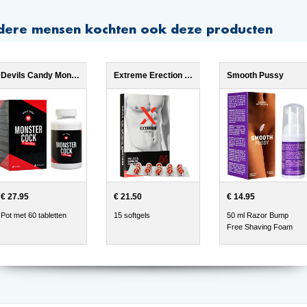
dere mensen kochten ook deze producten
Devils Candy Monster Cock
Extreme Erection Softgels
Smooth Pussy
€ 27.95
€ 21.50
€ 14.95
Pot met 60 tabletten
15 softgels
50 ml Razor Bump
Free Shaving Foam