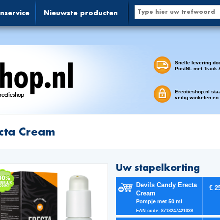
nservice
Nieuwste producten
Snelle levering do
PostNL met Track 
Erectieshop.nl sta
veilig winkelen en
cta Cream
Uw stapelkorting
Devils Candy Erecta
€ 2
Cream
Pompje met 50 ml
EAN code: 8718247421039