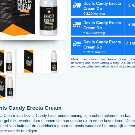
Devils Candy Erecta
€ 4
Cream 2 x
€ 2.10 korting
Devils Candy Erecta
€ 6
Cream 3 x
€ 5.15 korting
Devils Candy Erecta
€ 13
Cream 6 x
€ 12.00 korting
Maak hier boven uw keuze. Hoe grot
bestelling hoe meer korting u krijgt. Klik op e
en uw bestelling komt direct in uw winkelmand
ils Candy Erecta Cream
ta Cream van Devils Candy biedt ondersteuning bij erectieproblemen en kan
s gebruikt worden door mannen die hun erectie extra willen bevorderen. De 
leert van buitenaf de doorbloeding naar de penis waardoor het mogelijk is een
gere erectie te krijgen.