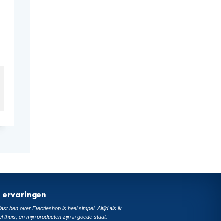
t ervaringen
ast ben over Erectieshop is heel simpel. Altijd als ik
el thuis, en mijn producten zijn in goede staat.'