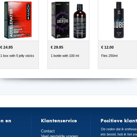
€ 24.95
€ 29.95
€ 12.00
1 box with 5 jelly sticks
1 bottle with 100 ml
Fles 250ml
en en
Klantenservice
Positieve klan
n
'De reden dat ik enthousi
Contact
iets bestel, heb ik het sn
Veel gestelde vragen