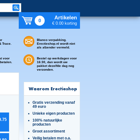
Artikelen
0
€ 0.00 korting
or
Blanco verpakking.
& Trace.
Erectieshop.nl wordt niet
als afzender vermeld.
at voor
Bestel op werkdagen voor
 betalen.
16:30, dan wordt uw
pakket dezelfde dag nog
verzonden.
Waarom Erectieshop
Gratis verzending vanaf
49 euro
Unieke eigen producten
9.75
100% natuurlijke
producten
Groot assortiment
Veilig betalen met o.a.