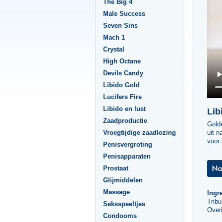
The Big 4
Male Success
Seven Sins
Mach 1
Crystal
High Octane
Devils Candy
Libido Gold
Lucifers Fire
Libido en lust
Lib
Zaadproductie
Golde
Vroegtijdige zaadlozing
uit n
voor 
Penisvergroting
Penisapparaten
Prostaat
Glijmiddelen
Massage
Ingr
Tribu
Seksspeeltjes
Overi
Condooms