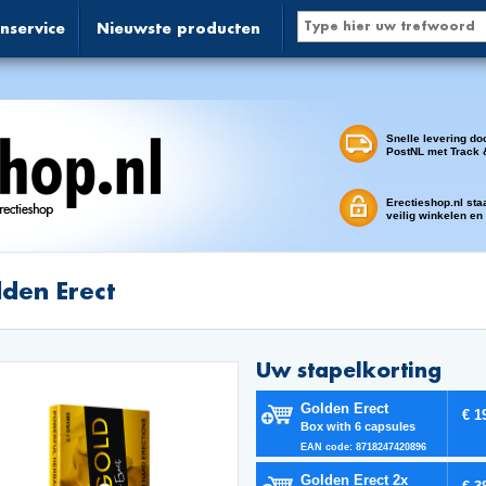
nservice
Nieuwste producten
Snelle levering do
PostNL met Track 
Erectieshop.nl sta
veilig winkelen en
den Erect
Uw stapelkorting
Golden Erect
€ 1
Box with 6 capsules
EAN code: 8718247420896
Golden Erect 2x