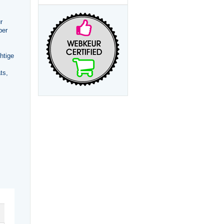
r
per
htige
ts,