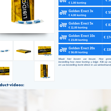
€ 3
€ 1.00 korting
Golden Erect 3x
€ 5
€ 4.00 korting
Golden Erect 5x
€ 8
€ 11.00 korting
Golden Erect 10x
€ 17
€ 23.00 korting
Golden Erect 20x
€ 33
€ 56.00 korting
Maak hier boven uw keuze. Hoe grot
bestelling hoe meer korting u krijgt. Klik op e
en uw bestelling komt direct in uw winkelmand
duct-videos: