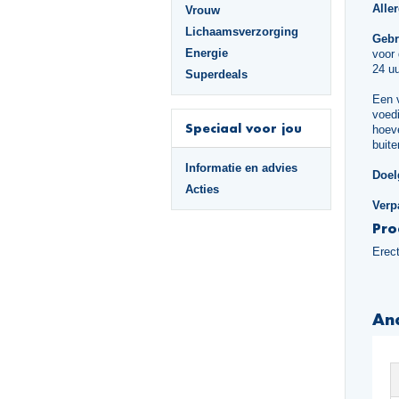
Alle
Vrouw
Lichaamsverzorging
Gebr
Energie
voor
24 uu
Superdeals
Een 
voedi
Speciaal voor jou
hoeve
buite
Informatie en advies
Doel
Acties
Verp
Pro
Erec
An