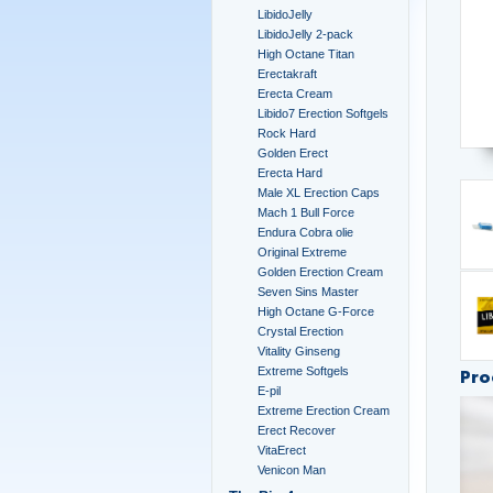
LibidoJelly
LibidoJelly 2-pack
High Octane Titan
Erectakraft
Erecta Cream
Libido7 Erection Softgels
Rock Hard
Golden Erect
Erecta Hard
Male XL Erection Caps
Mach 1 Bull Force
Endura Cobra olie
Original Extreme
Golden Erection Cream
Seven Sins Master
High Octane G-Force
Crystal Erection
Vitality Ginseng
Extreme Softgels
Pro
E-pil
Extreme Erection Cream
Erect Recover
VitaErect
Venicon Man