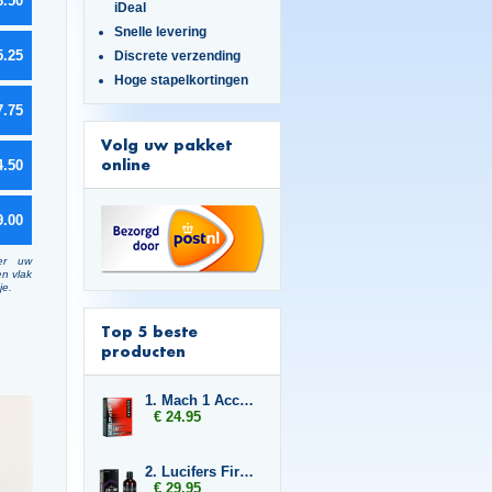
8.50
iDeal
Snelle levering
5.25
Discrete verzending
Hoge stapelkortingen
7.75
Volg uw pakket
online
4.50
9.00
er uw
en vlak
je.
Top 5 beste
producten
1. Mach 1 Accelerator
€ 24.95
2. Lucifers Fire Cocktail Mix
€ 29.95