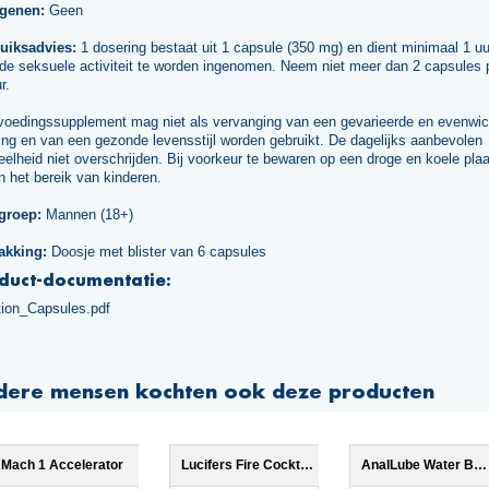
rgenen:
Geen
uiksadvies:
1 dosering bestaat uit 1 capsule (350 mg) en dient minimaal 1 uu
 de seksuele activiteit te worden ingenomen. Neem niet meer dan 2 capsules 
r.
voedingssupplement mag niet als vervanging van een gevarieerde en evenwic
ng en van een gezonde levensstijl worden gebruikt. De dagelijks aanbevolen
elheid niet overschrijden. Bij voorkeur te bewaren op een droge en koele plaa
n het bereik van kinderen.
groep:
Mannen (18+)
akking:
Doosje met blister van 6 capsules
duct-documentatie:
tion_Capsules.pdf
dere mensen kochten ook deze producten
Mach 1 Accelerator
Lucifers Fire Cocktail Mix
AnalLube Water Based 250ml