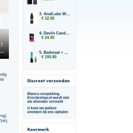
3. AnalLube Water Based 250ml
€ 12.00
4. Devils Candy Erecta Hard
€ 24.95
5. Badmaat + 3x Libido7
€ 195.80
edig
eld
Discreet verzonden
Blanco verpakking.
Erectieshop.nl wordt niet
als afzender vermeld
U kunt uw pakket
anoniem bij ons ophalen
mg),
ink).
Keurmerk