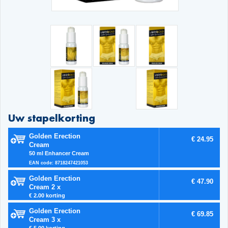
Uw stapelkorting
Golden Erection
€ 24.95
Cream
50 ml Enhancer Cream
EAN code: 8718247421053
Golden Erection
€ 47.90
Cream 2 x
€ 2.00 korting
Golden Erection
€ 69.85
Cream 3 x
€ 5.00 korting