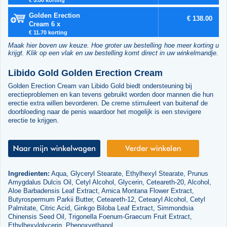
Golden Erection
€ 138.00
Cream 6 x
€ 11.70 korting
Maak hier boven uw keuze. Hoe groter uw bestelling hoe meer korting u
krijgt. Klik op een vlak en uw bestelling komt direct in uw winkelmandje.
Libido Gold Golden Erection Cream
Golden Erection Cream van Libido Gold biedt ondersteuning bij
erectieproblemen en kan tevens gebruikt worden door mannen die hun
erectie extra willen bevorderen. De creme stimuleert van buitenaf de
doorbloeding naar de penis waardoor het mogelijk is een stevigere
erectie te krijgen.
Ingredienten:
Aqua, Glyceryl Stearate, Ethylhexyl Stearate, Prunus
Amygdalus Dulcis Oil, Cetyl Alcohol, Glycerin, Ceteareth-20, Alcohol,
Aloe Barbadensis Leaf Extract, Arnica Montana Flower Extract,
Butyrospermum Parkii Butter, Ceteareth-12, Cetearyl Alcohol, Cetyl
Palmitate, Citric Acid, Ginkgo Biloba Leaf Extract, Simmondsia
Chinensis Seed Oil, Trigonella Foenum-Graecum Fruit Extract,
Ethylhexylglycerin, Phenoxyethanol.