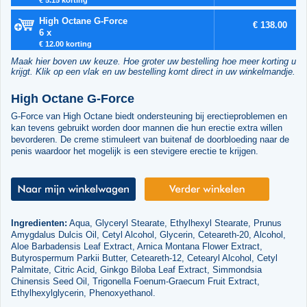
High Octane G-Force
€ 138.00
6 x
€ 12.00 korting
Maak hier boven uw keuze. Hoe groter uw bestelling hoe meer korting u
krijgt. Klik op een vlak en uw bestelling komt direct in uw winkelmandje.
High Octane G-Force
G-Force van High Octane biedt ondersteuning bij erectieproblemen en
kan tevens gebruikt worden door mannen die hun erectie extra willen
bevorderen. De creme stimuleert van buitenaf de doorbloeding naar de
penis waardoor het mogelijk is een stevigere erectie te krijgen.
Ingredienten:
Aqua, Glyceryl Stearate, Ethylhexyl Stearate, Prunus
Amygdalus Dulcis Oil, Cetyl Alcohol, Glycerin, Ceteareth-20, Alcohol,
Aloe Barbadensis Leaf Extract, Arnica Montana Flower Extract,
Butyrospermum Parkii Butter, Ceteareth-12, Cetearyl Alcohol, Cetyl
Palmitate, Citric Acid, Ginkgo Biloba Leaf Extract, Simmondsia
Chinensis Seed Oil, Trigonella Foenum-Graecum Fruit Extract,
Ethylhexylglycerin, Phenoxyethanol.