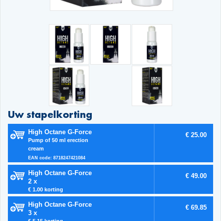
Uw stapelkorting
High Octane G-Force
€ 25.00
Pump of 50 ml erection
cream
EAN code: 8718247421084
High Octane G-Force
€ 49.00
2 x
€ 1.00 korting
High Octane G-Force
€ 69.85
3 x
€ 5.15 korting