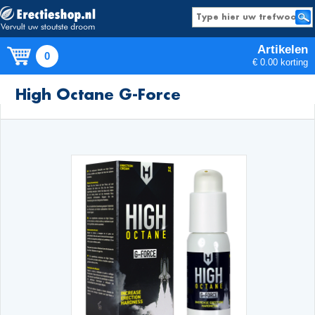
Artikelen
0
€ 0.00 korting
Producten
High Octane G-Force