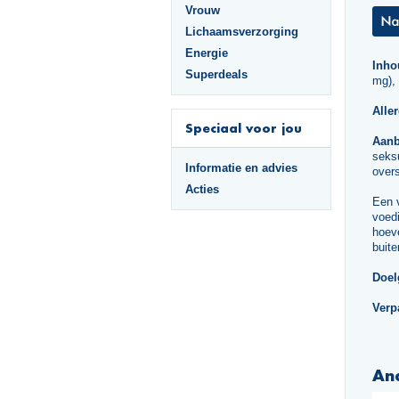
Vrouw
Lichaamsverzorging
Energie
Inho
Superdeals
mg), 
Alle
Speciaal voor jou
Aanb
seks
Informatie en advies
over
Acties
Een 
voedi
hoeve
buite
Doel
Verp
An