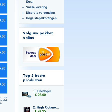
iDeal
4.90
Snelle levering
Discrete verzending
Hoge stapelkortingen
3.35
Volg uw pakket
6.00
online
5.00
5.70
Top 5 beste
producten
9.50
1. Libidopil
€ 26.00
er uw
en vlak
je.
2. High Octane Raptor
€ 24.95