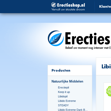
Klante
Lib
Producten
Natuurlijke Middelen
Erectiepil
Keep it up
Libidopil
Libido Extreme
STEADY
Libido Extreme Dark Blue