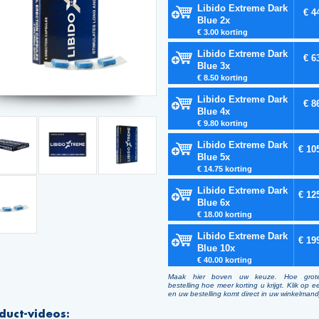
Libido Extreme Dark
€ 4
Blue 2x
€ 3.00 korting
Libido Extreme Dark
€ 6
Blue 3x
€ 8.50 korting
Libido Extreme Dark
€ 8
Blue 4x
€ 9.80 korting
Libido Extreme Dark
€ 10
Blue 5x
€ 14.75 korting
Libido Extreme Dark
€ 12
Blue 6x
€ 18.00 korting
Libido Extreme Dark
€ 19
Blue 10x
€ 40.00 korting
Maak hier boven uw keuze. Hoe grot
bestelling hoe meer korting u krijgt. Klik op e
en uw bestelling komt direct in uw winkelmand
duct-videos: