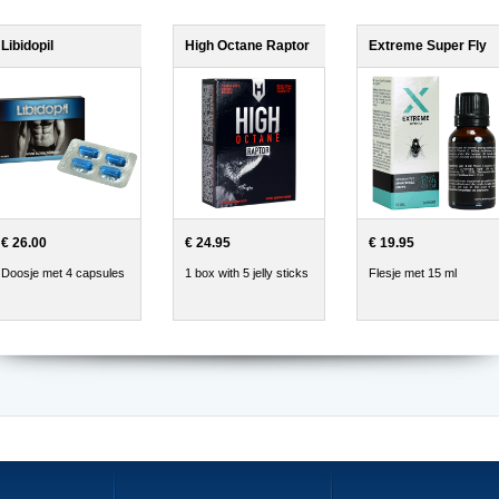
Libidopil
High Octane Raptor
Extreme Super Fly
€ 26.00
€ 24.95
€ 19.95
Doosje met 4 capsules
1 box with 5 jelly sticks
Flesje met 15 ml