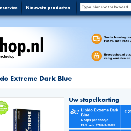
nservice
Nieuwste producten
Snelle levering do
PostNL met Track 
Erectieshop.nl sta
veilig winkelen en
ido Extreme Dark Blue
Uw stapelkorting
Libido Extreme Dark
€ 2
Blue
6 caps per doosje
EAN code: 8718247420865