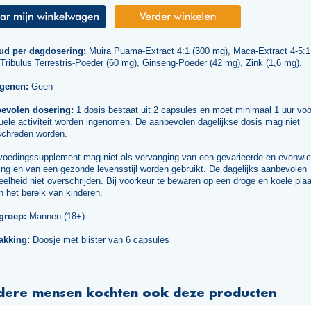
ud per dagdosering:
Muira Puama-Extract 4:1 (300 mg), Maca-Extract 4-5:1
Tribulus Terrestris-Poeder (60 mg), Ginseng-Poeder (42 mg), Zink (1,6 mg).
rgenen:
Geen
evolen dosering:
1 dosis bestaat uit 2 capsules en moet minimaal 1 uur voo
uele activiteit worden ingenomen. De aanbevolen dagelijkse dosis mag niet
schreden worden.
voedingssupplement mag niet als vervanging van een gevarieerde en evenwic
ng en van een gezonde levensstijl worden gebruikt. De dagelijks aanbevolen
elheid niet overschrijden. Bij voorkeur te bewaren op een droge en koele plaa
n het bereik van kinderen.
groep:
Mannen (18+)
akking:
Doosje met blister van 6 capsules
dere mensen kochten ook deze producten