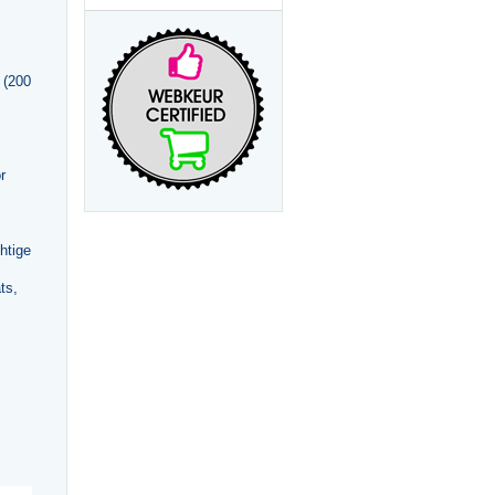
 (200
r
htige
ts,