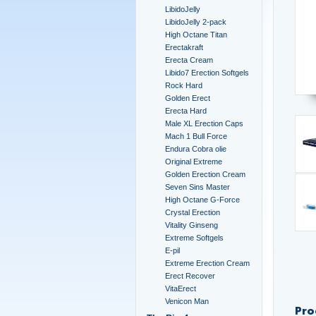
LibidoJelly
LibidoJelly 2-pack
High Octane Titan
Erectakraft
Erecta Cream
Libido7 Erection Softgels
Rock Hard
Golden Erect
Erecta Hard
Male XL Erection Caps
Mach 1 Bull Force
Endura Cobra olie
Original Extreme
Golden Erection Cream
Seven Sins Master
High Octane G-Force
Crystal Erection
Vitality Ginseng
Extreme Softgels
E-pil
Extreme Erection Cream
Erect Recover
VitaErect
Venicon Man
Pro