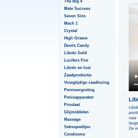
The Big 4
Male Success
Seven Sins
Mach 1
Crystal
High Octane
Devils Candy
Libido Gold
Lucifers Fire
Libido en lust
Zaadproductie
Vroegtijdige zaadlozing
Penisvergroting
Penisapparaten
Lib
Prostaat
Libid
Glijmiddelen
posit
naar 
Massage
langd
Seksspeeltjes
De w
Condooms