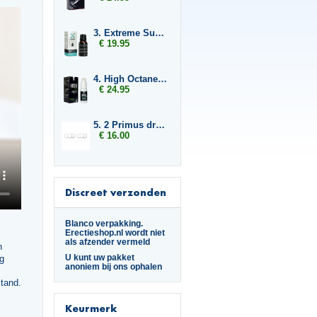
3. Extreme Super Fly
€ 19.95
4. High Octane Booster
€ 24.95
5. 2 Primus drukringen 20 mm
€ 16.00
Discreet verzonden
Blanco verpakking.
Erectieshop.nl wordt niet
als afzender vermeld
n
U kunt uw pakket
ng
anoniem bij ons ophalen
stand.
Keurmerk