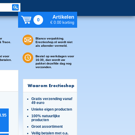
Artikelen
0
€ 0.00 korting
or
Blanco verpakking.
& Trace.
Erectieshop.nl wordt niet
als afzender vermeld.
at voor
Bestel op werkdagen voor
 betalen.
16:30, dan wordt uw
pakket dezelfde dag nog
verzonden.
Waarom Erectieshop
Gratis verzending vanaf
49 euro
Unieke eigen producten
3.95
100% natuurlijke
producten
Groot assortiment
Veilig betalen met o.a.