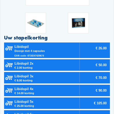
Uw stapelkorting
Libidopil
€ 26.00
Doosje met 4 capsules
EAN code: 8718247420674
Libidopil 2x
€ 50.00
€ 2.00 korting
Libidopil 3x
€ 70.00
€ 8.00 korting
Libidopil 4x
€ 90.00
€ 14.00 korting
Libidopil 5x
€ 105.00
€ 25.00 korting