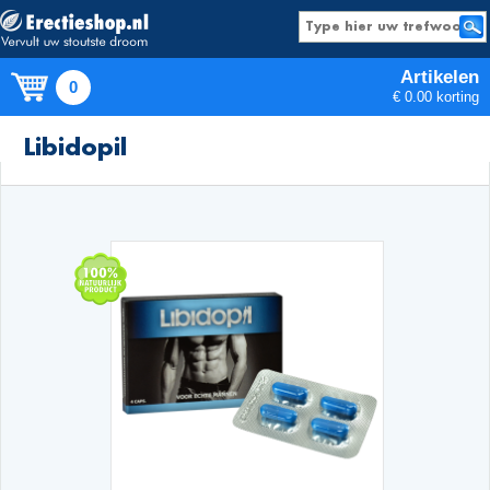
Artikelen
0
€ 0.00 korting
Producten
Libidopil