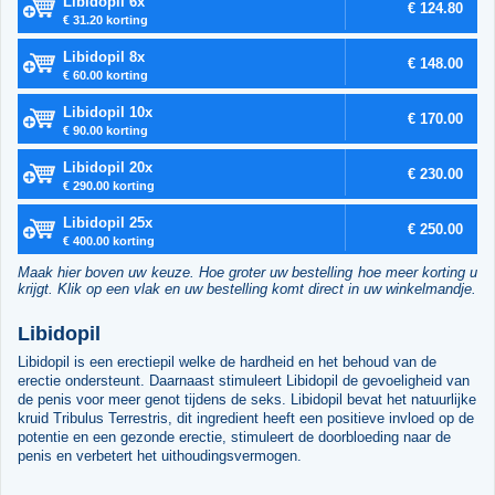
Libidopil 6x
€ 124.80
€ 31.20 korting
Libidopil 8x
€ 148.00
€ 60.00 korting
Libidopil 10x
€ 170.00
€ 90.00 korting
Libidopil 20x
€ 230.00
€ 290.00 korting
Libidopil 25x
€ 250.00
€ 400.00 korting
Maak hier boven uw keuze. Hoe groter uw bestelling hoe meer korting u
krijgt. Klik op een vlak en uw bestelling komt direct in uw winkelmandje.
Libidopil
Libidopil is een erectiepil welke de hardheid en het behoud van de
erectie ondersteunt. Daarnaast stimuleert Libidopil de gevoeligheid van
de penis voor meer genot tijdens de seks. Libidopil bevat het natuurlijke
kruid Tribulus Terrestris, dit ingredient heeft een positieve invloed op de
potentie en een gezonde erectie, stimuleert de doorbloeding naar de
penis en verbetert het uithoudingsvermogen.