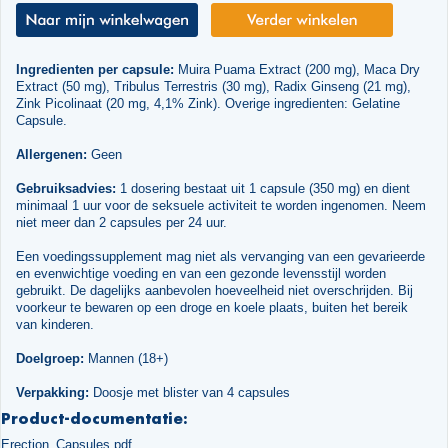
Ingredienten per capsule:
Muira Puama Extract (200 mg), Maca Dry
Extract (50 mg), Tribulus Terrestris (30 mg), Radix Ginseng (21 mg),
Zink Picolinaat (20 mg, 4,1% Zink). Overige ingredienten: Gelatine
Capsule.
Allergenen:
Geen
Gebruiksadvies:
1 dosering bestaat uit 1 capsule (350 mg) en dient
minimaal 1 uur voor de seksuele activiteit te worden ingenomen. Neem
niet meer dan 2 capsules per 24 uur.
Een voedingssupplement mag niet als vervanging van een gevarieerde
en evenwichtige voeding en van een gezonde levensstijl worden
gebruikt. De dagelijks aanbevolen hoeveelheid niet overschrijden. Bij
voorkeur te bewaren op een droge en koele plaats, buiten het bereik
van kinderen.
Doelgroep:
Mannen (18+)
Verpakking:
Doosje met blister van 4 capsules
Product-documentatie:
Erection_Capsules.pdf