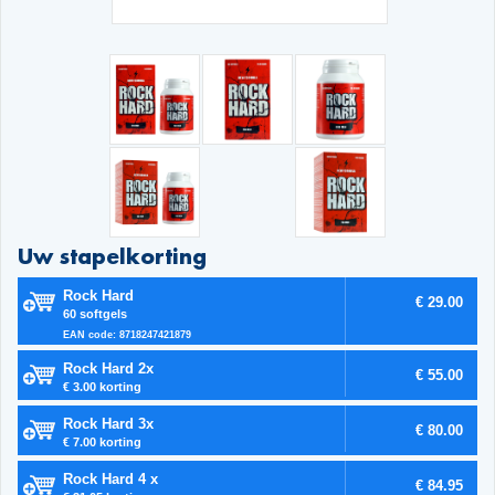
Uw stapelkorting
Rock Hard
€ 29.00
60 softgels
EAN code: 8718247421879
Rock Hard 2x
€ 55.00
€ 3.00 korting
Rock Hard 3x
€ 80.00
€ 7.00 korting
Rock Hard 4 x
€ 84.95