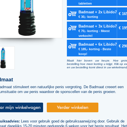
tabletten
Badmaat + 2x Libido7
€ 16
€ 30,- korting
Badmaat + 3x Libido7
€ 19
€ 70,- korting - Meest
verkocht!
Badmaat + 6x Libido7
€ 29
€ 185,- korting - Beste
koop!
Maak hier boven uw keuze. Hoe grot
bestelling hoe meer korting u krijgt. Klik op e
en uw bestelling komt direct in uw winkelmand
dmaat
dmaat stimuleert een natuurlijke penis vergroting. De Badmaat creeert een
umsituatie om uw penis waardoor de sponscellen van de penis groeien.
uiksadvies:
Lees voor gebruik goed de gebruiksaanwijzing door. Gebruik de
at dagelijks 15-20 minuten gedurende 6 weken voor het beste resultaat. Het