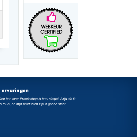
t ervaringen
ast ben over Erectieshop is heel simpel. Altijd als ik
el thuis, en mijn producten zijn in goede staat.'