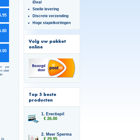
iDeal
Snelle levering
5.95
Discrete verzending
Hoge stapelkortingen
5.80
Volg uw pakket
online
0.00
er uw
en vlak
je.
Top 5 beste
producten
1. Erectiepil
€ 26.00
2. Meer Sperma
€ 29.95
 is