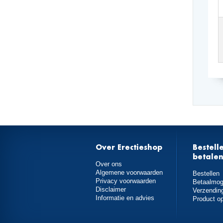
Over Erectieshop
Bestell
betale
Over ons
Algemene voorwaarden
Bestellen
Privacy voorwaarden
Betaalmog
Disclaimer
Verzendin
Informatie en advies
Product o