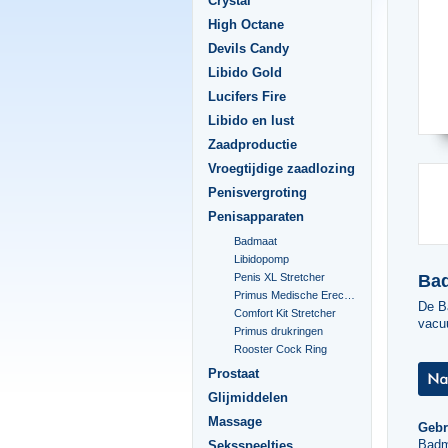
Crystal
High Octane
Devils Candy
Libido Gold
Lucifers Fire
Libido en lust
Zaadproductie
Vroegtijdige zaadlozing
Penisvergroting
Penisapparaten
Badmaat
Libidopomp
Ba
Penis XL Stretcher
Primus Medische Erectiepomp
De Ba
Comfort Kit Stretcher
vacu
Primus drukringen
Rooster Cock Ring
Prostaat
Glijmiddelen
Massage
Gebr
Badma
Seksspeeltjes