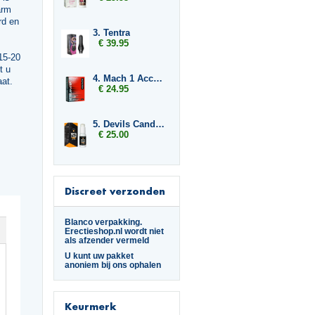
arm
rd en
3. Tentra
€ 39.95
15-20
t u
4. Mach 1 Accelerator
aat.
€ 24.95
5. Devils Candy Erecta Cream
€ 25.00
Discreet verzonden
Blanco verpakking.
Erectieshop.nl wordt niet
als afzender vermeld
U kunt uw pakket
anoniem bij ons ophalen
Keurmerk