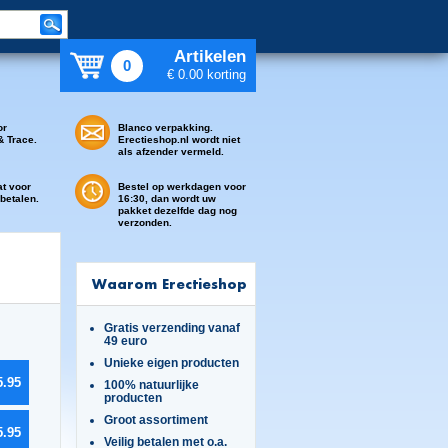
Artikelen
0
€ 0.00 korting
or
Blanco verpakking.
& Trace.
Erectieshop.nl wordt niet
als afzender vermeld.
at voor
Bestel op werkdagen voor
 betalen.
16:30, dan wordt uw
pakket dezelfde dag nog
verzonden.
Waarom Erectieshop
Gratis verzending vanaf
49 euro
Unieke eigen producten
5.95
100% natuurlijke
producten
Groot assortiment
5.95
Veilig betalen met o.a.