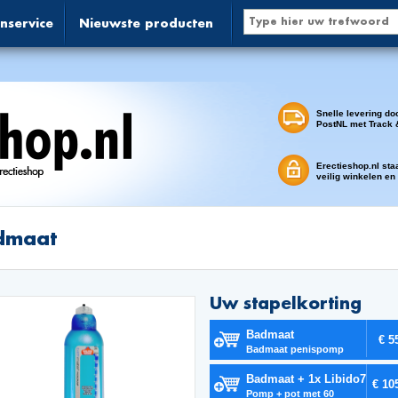
nservice
Nieuwste producten
Snelle levering do
PostNL met Track 
Erectieshop.nl sta
veilig winkelen en
dmaat
Uw stapelkorting
Badmaat
€ 5
Badmaat penispomp
Badmaat + 1x Libido7
€ 10
Pomp + pot met 60