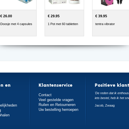
€ 26.00
€ 29.95
€ 39.95
Doosje met 4 capsules
1 Pot met 60 tabletten
tentra vibrator
en en
Klantenservice
Positieve klan
n
'De reden dat ik enthousi
Contact
iets bestel, heb ik het sn
Veel gestelde vragen
Ruilen en Retourneren
elijkheden
Jacob, Zwaag
Uw bestelling herroepen
g
phalen