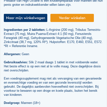
Predator van High Octane is een kruidenpreparaat voor mannen die hun
penis groter en indrukwekkender willen laten zijn.
Ingredienten per 2 tabletten:
L-Arginine (200 mg), Tribulus Terrestris-
Extract (75 mg), Muira Puama-Extract 4:1 (50 mg), Fenusterols
Fenegriek (40 mg), Gehydrogeneerde Vegetarische Olie (40 mg),
Zinkcitraat (38,7 mg, 120% RI*). Hulpstoffen: E170, E460, E551, E572.
*RI = Referentie Inname.
Allergenen:
Geen
Gebruiksadvies:
Slik 2 maal daags 1 tablet in met voldoende water.
Het beste effect is op een niet al te volle maag. Deze dagelijkse dosis
niet overschrijden.
Een voedingssupplement mag niet als vervanging van een gevarieerde
en evenwichtige voeding en van een gezonde levensstijl worden
gebruikt. De dagelijks aanbevolen hoeveelheid niet overschrijden. Bij
voorkeur te bewaren op een droge en koele plaats, buiten het bereik
van kinderen.
Doelgroep:
Mannen (18+)