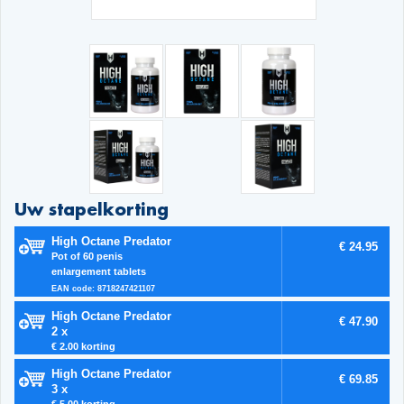
Uw stapelkorting
High Octane Predator
€ 24.95
Pot of 60 penis
enlargement tablets
EAN code: 8718247421107
High Octane Predator
€ 47.90
2 x
€ 2.00 korting
High Octane Predator
€ 69.85
3 x
€ 5.00 korting