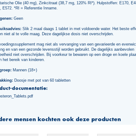
arische Olie (40 mg), Zinkcitraat (38,7 mg, 120% RI*). Hulpstoffen: E170, E4
, E572. *RI = Referentie Inname.
rgenen:
Geen
uiksadvies:
Slik 2 maal daags 1 tablet in met voldoende water. Het beste effe
n niet al te volle maag. Deze dagelijkse dosis niet overschrijden.
voedingssupplement mag niet als vervanging van een gevarieerde en evenwic
ng en van een gezonde levensstijl worden gebruikt. De dagelijks aanbevolen
elheid niet overschrijden. Bij voorkeur te bewaren op een droge en koele plaa
n het bereik van kinderen.
groep:
Mannen (18+)
akking:
Doosje met pot van 60 tabletten
duct-documentatie:
osteron_Tablets.pdf
dere mensen kochten ook deze producten