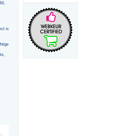
60,
ct is
htige
ts,