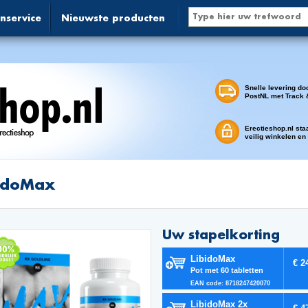
nservice
Nieuwste producten
Snelle levering do
PostNL met Track 
Erectieshop.nl sta
veilig winkelen en
bidoMax
Uw stapelkorting
LibidoMax
€ 2
Pot met 60 tabletten
EAN code: 8718247420070
LibidoMax 2x