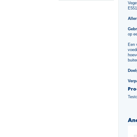
Veget
E551
Alle
Gebr
op ee
Een 
voedi
hoeve
buite
Doel
Verp
Pro
Test
An