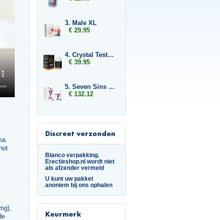
3. Male XL
€ 29.95
4. Crystal Testo Power
€ 39.95
5. Seven Sins Lust 6 x
€ 132.12
Discreet verzonden
ma.
not
Blanco verpakking.
Erectieshop.nl wordt niet
als afzender vermeld
U kunt uw pakket
anoniem bij ons ophalen
 mg),
Keurmerk
de