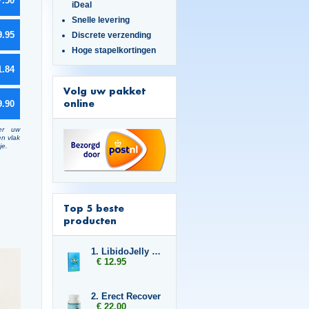
7.50
iDeal
Snelle levering
9.95
Discrete verzending
Hoge stapelkortingen
1.84
Volg uw pakket
online
9.90
er uw
en vlak
je.
Top 5 beste
producten
1. LibidoJelly 2-pack
€ 12.95
2. Erect Recover
€ 22.00