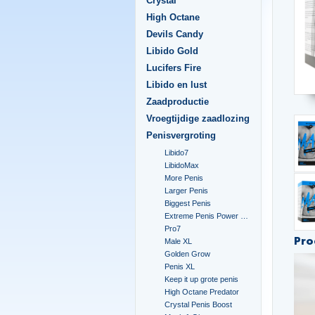
Crystal
High Octane
Devils Candy
Libido Gold
Lucifers Fire
Libido en lust
Zaadproductie
Vroegtijdige zaadlozing
Penisvergroting
Libido7
LibidoMax
More Penis
Larger Penis
Biggest Penis
Extreme Penis Power Cream
Pro7
Pro
Male XL
Golden Grow
Penis XL
Keep it up grote penis
High Octane Predator
Crystal Penis Boost