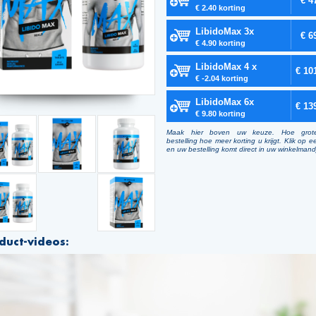
€ 4
€ 2.40 korting
LibidoMax 3x
€ 6
€ 4.90 korting
LibidoMax 4 x
€ 10
€ -2.04 korting
LibidoMax 6x
€ 13
€ 9.80 korting
Maak hier boven uw keuze. Hoe grot
bestelling hoe meer korting u krijgt. Klik op e
en uw bestelling komt direct in uw winkelmand
duct-videos: