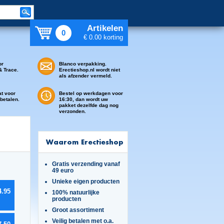
Artikelen
0
€ 0.00 korting
or
Blanco verpakking.
& Trace.
Erectieshop.nl wordt niet
als afzender vermeld.
at voor
Bestel op werkdagen voor
 betalen.
16:30, dan wordt uw
pakket dezelfde dag nog
verzonden.
Waarom Erectieshop
Gratis verzending vanaf
49 euro
Unieke eigen producten
4.95
100% natuurlijke
producten
Groot assortiment
Veilig betalen met o.a.