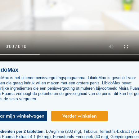
idoMax
oMax is het ultieme penisvergrotingsprogramma. LibidoMax is geschikt voor
en die graag indruk willen maken met een grotere penis. LibidoMax bevat
rlijke ingredienten die een penisvergroting stimuleren bijvoorbeeld Muira Pua
 Puama verhoogt de potentie en de gevoeligheid van de penis, dit kan het ge
ns de seks vergroten.
dienten per 2 tabletten:
L-Arginine (200 mg), Tribulus Terrestris-Extract (75
a Puama-Extract 4:1 (50 mg), Fenusterols Fenegriek (40 mg), Gehydrogeneer