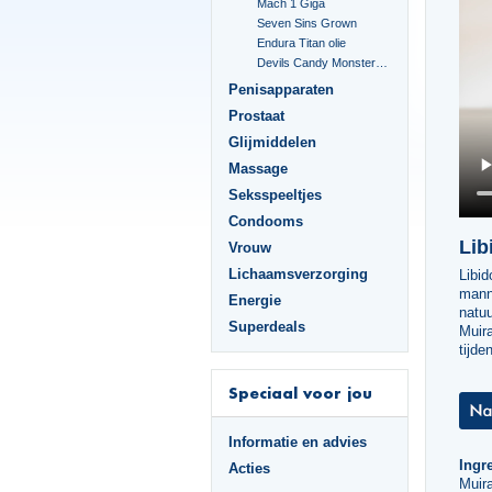
Mach 1 Giga
Seven Sins Grown
Endura Titan olie
Devils Candy Monster Cock
Penisapparaten
Prostaat
Glijmiddelen
Massage
Seksspeeltjes
Condooms
Lib
Vrouw
Lichaamsverzorging
Libid
mann
Energie
natuu
Superdeals
Muira
tijde
Speciaal voor jou
Informatie en advies
Ingre
Acties
Muir