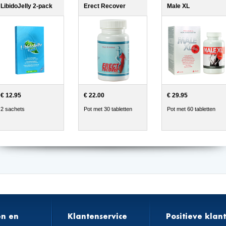
LibidoJelly 2-pack
Erect Recover
Male XL
€ 12.95
€ 22.00
€ 29.95
2 sachets
Pot met 30 tabletten
Pot met 60 tabletten
en en
Klantenservice
Positieve klan
n