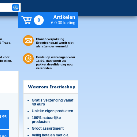
Artikelen
0
€ 0.00 korting
or
Blanco verpakking.
& Trace.
Erectieshop.nl wordt niet
als afzender vermeld.
at voor
Bestel op werkdagen voor
 betalen.
16:30, dan wordt uw
pakket dezelfde dag nog
verzonden.
Waarom Erectieshop
Gratis verzending vanaf
49 euro
Unieke eigen producten
4.95
100% natuurlijke
producten
Groot assortiment
Veilig betalen met o.a.