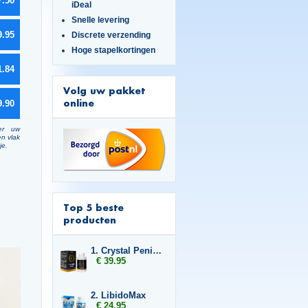
7.50
iDeal
Snelle levering
9.95
Discrete verzending
Hoge stapelkortingen
1.84
Volg uw pakket
online
9.90
er uw
en vlak
je.
Top 5 beste
producten
1. Crystal Penis Boost
€ 39.95
2. LibidoMax
€ 24.95