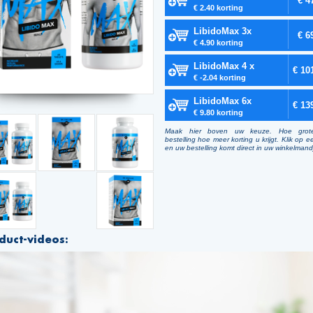
€ 4
€ 2.40 korting
LibidoMax 3x
€ 6
€ 4.90 korting
LibidoMax 4 x
€ 10
€ -2.04 korting
LibidoMax 6x
€ 13
€ 9.80 korting
Maak hier boven uw keuze. Hoe grot
bestelling hoe meer korting u krijgt. Klik op e
en uw bestelling komt direct in uw winkelmand
duct-videos: