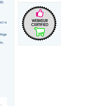
60,
ct is
htige
ts,