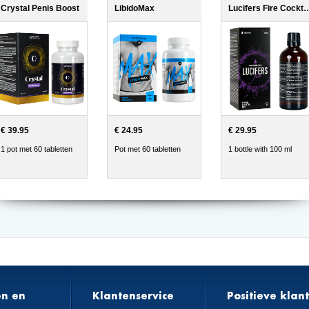
Crystal Penis Boost
LibidoMax
Lucifers Fire Coc
€ 39.95
€ 24.95
€ 29.95
1 pot met 60 tabletten
Pot met 60 tabletten
1 bottle with 100 ml
en en
Klantenservice
Positieve klan
n