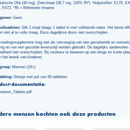
arische Olie (40 mg), Zinkcitraat (38,7 mg, 120% RI*). Hulpstoffen: E170, E4
, E572. *RI = Referentie Inname.
rgenen:
Geen
uiksadvies:
Slik 2 maal daags 1 tablet in met voldoende water. Het beste effe
n niet al te volle maag. Deze dagelijkse dosis niet overschrijden.
voedingssupplement mag niet als vervanging van een gevarieerde en evenwic
ng en van een gezonde levensstijl worden gebruikt. De dagelijks aanbevolen
elheid niet overschrijden. Bij voorkeur te bewaren op een droge en koele plaa
n het bereik van kinderen.
groep:
Mannen (18+)
akking:
Doosje met pot van 60 tabletten
duct-documentatie:
osteron_Tablets.pdf
dere mensen kochten ook deze producten