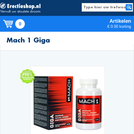
Artikelen
0
€ 0.00 korting
Producten
Mach 1 Giga