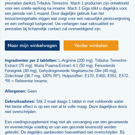
prestaties dankzij Tribulus Terrestris. Mach 1 producten zijn ontwikkeld
voor een snelle werking na inname. Mach 1 Giga slikt u dagelijks voor
een periode van 1 maand. Door dagelijks gebruik kan het
testosterongehalte stijgen wat zorgt voor een natuurlijke penisvergroting
en een verhoogd lustgevoel. Uw verlangen naar seksualiteit en
prestaties bij lichamelijk contact zal overweldigend zijn.
Ingredienten per 2 tabletten:
L-Arginine (200 mg), Tribulus Terrestris-
Extract (75 mg), Muira Puama-Extract 4:1 (50 mg), Fenusterols
Fenegriek (40 mg), Gehydrogeneerde Vegetarische Olie (40 mg),
Zinkcitraat (38,7 mg, 120% RI*). Hulpstoffen: E170, E460, E551, E572.
*RI = Referentie Inname.
Allergenen:
Geen
Gebruiksadvies:
Slik 2 maal daags 1 tablet in met voldoende water.
Het beste effect is op een niet al te volle maag. Deze dagelijkse dosis
niet overschrijden.
Een voedingssupplement mag niet als vervanging van een gevarieerde
en evenwichtige voeding en van een gezonde levensstijl worden
gebruikt. De dagelijks aanbevolen hoeveelheid niet overschrijden. Bij