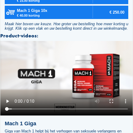
€ 15.00 korting
Mach 1 Giga 10x
€ 250.00
€ 40.00 korting
Maak hier boven uw keuze. Hoe groter uw bestelling hoe meer korting u
krijgt. Klik op een vlak en uw bestelling komt direct in uw winkelmandje.
Product-videos:
Mach 1 Giga
Giga van Mach 1 helpt bij het verhogen van seksuele verlangens en