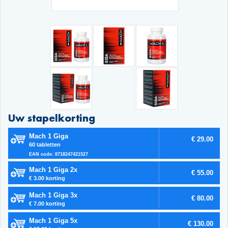
Uw stapelkorting
Mach 1 Giga
€ 29.00
60 tabletten
EAN code: 8718247421527
Mach 1 Giga 2x
€ 55.00
€ 3.00 korting
Mach 1 Giga 3x
€ 80.00
€ 7.00 korting
Mach 1 Giga 5x
€ 130.00