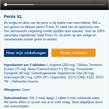
Penis XL
De lengte en dikte van de penis is bij iedere man verschillend. Wilt u
een grotere en dikkere penis? Penis XL biedt hier de oplossing voor.
Een permanente vergroting zonder pijnlijke dure operatie. Door de 100%
natuurlijke ingredienten helpt Penis XL uw penis op een veilige en
verantwoorde manier groter te worden.
Ingredienten per 2 tabletten:
L-Arginine (200 mg), Tribulus Terrestris-
Extract (75 mg), Muira Puama-Extract 4:1 (50 mg), Fenusterols
Fenegriek (40 mg), Gehydrogeneerde Vegetarische Olie (40 mg),
Zinkcitraat (38,7 mg, 120% RI*). Hulpstoffen: E170, E460, E551, E572.
*RI = Referentie Inname.
Allergenen:
Geen
Gebruiksadvies:
Slik 2 maal daags 1 tablet in met voldoende water.
Het beste effect is op een niet al te volle maag. Deze dagelijkse dosis
niet overschrijden.