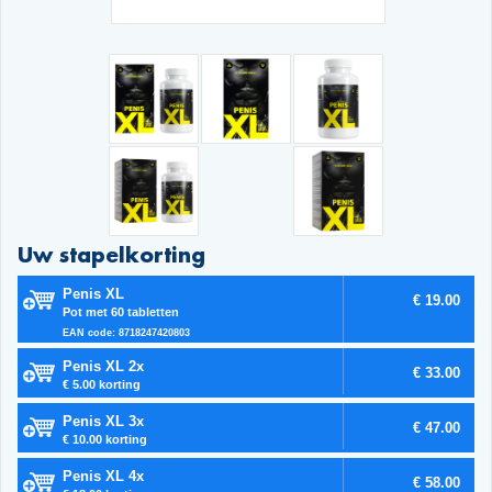
Uw stapelkorting
Penis XL
€ 19.00
Pot met 60 tabletten
EAN code: 8718247420803
Penis XL 2x
€ 33.00
€ 5.00 korting
Penis XL 3x
€ 47.00
€ 10.00 korting
Penis XL 4x
€ 58.00