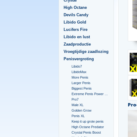
Crystal
High Octane
Devils Candy
Libido Gold
Lucifers Fire
Libido en lust
Zaadproductie
Vroegtijdige zaadlozing
Penisvergroting
Libido7
LibidoMax
More Penis
Larger Penis
Biggest Penis
Extreme Penis Power Cream
Pro7
Pro
Male XL
Golden Grow
Penis XL
Keep it up grote penis
High Octane Predator
Crystal Penis Boost