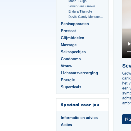
Mach 1 Giga
Seven Sins Grown
Endura Titan olie
Devils Candy Monster Cock
Penisapparaten
Prostaat
Glijmiddelen
Massage
Seksspeeltjes
Condooms
Sev
Vrouw
Lichaamsverzorging
Grow
dankz
Energie
het v
Superdeals
een v
sympa
achte
ambit
Speciaal voor jou
Informatie en advies
Acties