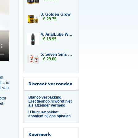
3. Golden Grow
€ 29.75
4. AnalLube Water Based 500ml
€ 15.95
5. Seven Sins Boost
€ 29.00
es
ht, is
Discreet verzonden
t van
Blanco verpakking.
otor
Erectieshop.nl wordt niet
et
als afzender vermeld
U kunt uw pakket
anoniem bij ons ophalen
Keurmerk