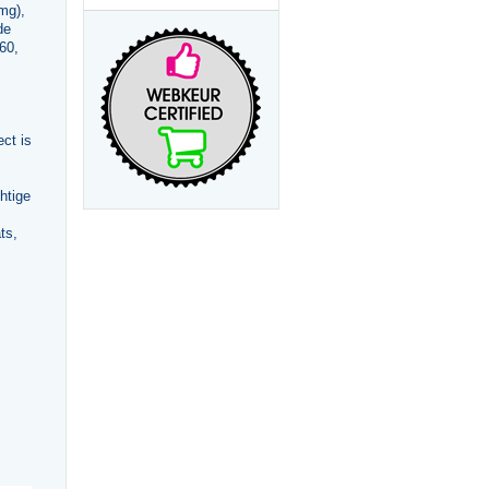
 mg),
de
60,
ct is
htige
ts,