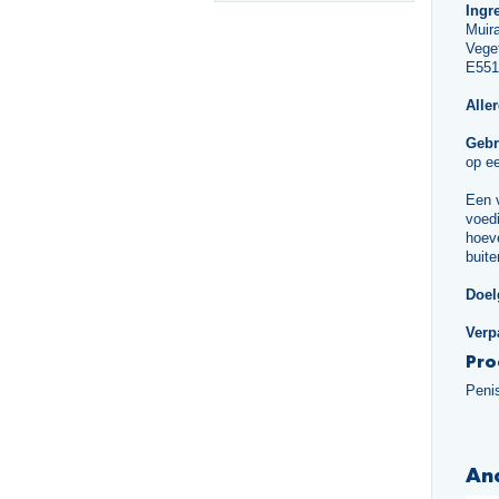
Ingre
Muir
Veget
E551
Alle
Gebr
op ee
Een 
voedi
hoeve
buite
Doel
Verp
Pro
Peni
An