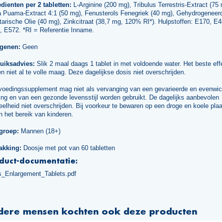
dienten per 2 tabletten:
L-Arginine (200 mg), Tribulus Terrestris-Extract (75
a Puama-Extract 4:1 (50 mg), Fenusterols Fenegriek (40 mg), Gehydrogeneer
arische Olie (40 mg), Zinkcitraat (38,7 mg, 120% RI*). Hulpstoffen: E170, E4
, E572. *RI = Referentie Inname.
rgenen:
Geen
uiksadvies:
Slik 2 maal daags 1 tablet in met voldoende water. Het beste effe
n niet al te volle maag. Deze dagelijkse dosis niet overschrijden.
voedingssupplement mag niet als vervanging van een gevarieerde en evenwic
ng en van een gezonde levensstijl worden gebruikt. De dagelijks aanbevolen
elheid niet overschrijden. Bij voorkeur te bewaren op een droge en koele plaa
n het bereik van kinderen.
groep:
Mannen (18+)
akking:
Doosje met pot van 60 tabletten
duct-documentatie:
s_Enlargement_Tablets.pdf
dere mensen kochten ook deze producten