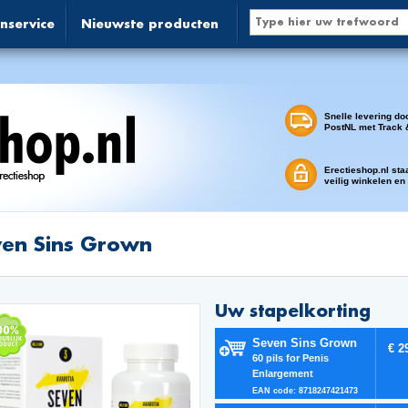
nservice
Nieuwste producten
Snelle levering do
PostNL met Track 
Erectieshop.nl sta
veilig winkelen en
en Sins Grown
Uw stapelkorting
Seven Sins Grown
€ 2
60 pils for Penis
Enlargement
EAN code: 8718247421473