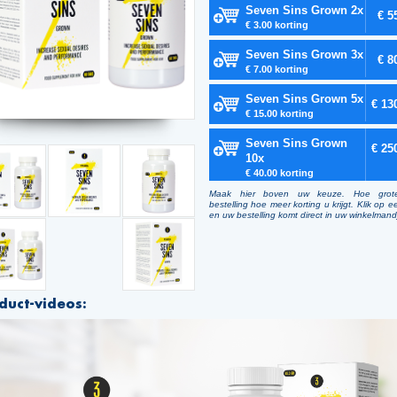
Seven Sins Grown 2x
€ 5
€ 3.00 korting
Seven Sins Grown 3x
€ 8
€ 7.00 korting
Seven Sins Grown 5x
€ 13
€ 15.00 korting
Seven Sins Grown
€ 25
10x
€ 40.00 korting
Maak hier boven uw keuze. Hoe grot
bestelling hoe meer korting u krijgt. Klik op e
en uw bestelling komt direct in uw winkelmand
duct-videos: