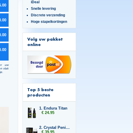
iDeal
5.00
Snelle levering
Discrete verzending
0.00
Hoge stapelkortingen
0.00
Volg uw pakket
online
0.00
er uw
en vlak
je.
Top 5 beste
producten
1. Endura Titan
€ 24.95
2. Crystal Penis Boost
€ 39.95