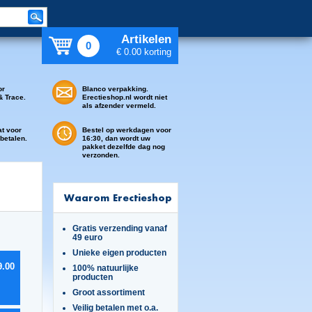
Artikelen
0
€ 0.00 korting
or
Blanco verpakking.
& Trace.
Erectieshop.nl wordt niet
als afzender vermeld.
at voor
Bestel op werkdagen voor
 betalen.
16:30, dan wordt uw
pakket dezelfde dag nog
verzonden.
Waarom Erectieshop
Gratis verzending vanaf
49 euro
Unieke eigen producten
9.00
100% natuurlijke
producten
Groot assortiment
Veilig betalen met o.a.