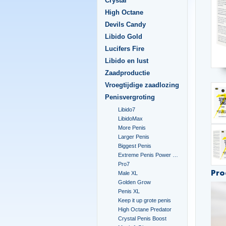
Crystal
High Octane
Devils Candy
Libido Gold
Lucifers Fire
Libido en lust
Zaadproductie
Vroegtijdige zaadlozing
Penisvergroting
Libido7
LibidoMax
More Penis
Larger Penis
Biggest Penis
Extreme Penis Power Cream
Pro7
Pro
Male XL
Golden Grow
Penis XL
Keep it up grote penis
High Octane Predator
Crystal Penis Boost