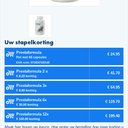
Uw stapelkorting
Prostaformula
€ 24.95
Pot met 60 capsules
EAN code: 8718247420148
Prostaformula 2 x
€ 41.70
€ 8.20 korting
Prostaformula 3x
€ 64.95
€ 9.90 korting
Prostaformula 6x
€ 119.70
€ 30.00 korting
Prostaformula 12x
€ 199.40
€ 100.00 korting
Maak hier boven uw keuze. Hoe groter uw bestelling hoe meer korting u