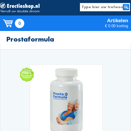
Artikelen
0
€ 0.00 korting
Producten
Prostaformula