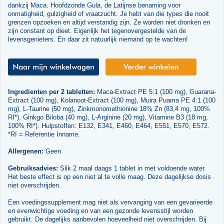
dankzij Maca. Hoofdzonde Gula, de Latijnse benaming voor
onmatigheid, gulzigheid of vraatzucht. Je hebt van die types die nooit
grenzen opzoeken en altijd verstandig zijn. Ze worden niet dronken en
zijn constant op dieet. Eigenlijk het tegenovergestelde van de
levensgenieters. En daar zit natuurlijk niemand op te wachten!
Ingredienten per 2 tabletten:
Maca-Extract PE 5:1 (100 mg), Guarana-
Extract (100 mg), Kolanoot-Extract (100 mg), Muira Puama PE 4:1 (100
mg), L-Taurine (50 mg), Zinkmonomethionine 18% Zn (83,4 mg, 100%
RI*), Ginkgo Biloba (40 mg), L-Arginine (20 mg), Vitamine B3 (18 mg,
100% RI*). Hulpstoffen: E132, E341, E460, E464, E551, E570, E572.
*RI = Referentie Inname.
Allergenen:
Geen
Gebruiksadvies:
Slik 2 maal daags 1 tablet in met voldoende water.
Het beste effect is op een niet al te volle maag. Deze dagelijkse dosis
niet overschrijden.
Een voedingssupplement mag niet als vervanging van een gevarieerde
en evenwichtige voeding en van een gezonde levensstijl worden
gebruikt. De dagelijks aanbevolen hoeveelheid niet overschrijden. Bij