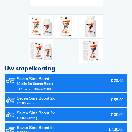
Uw stapelkorting
Seven Sins Boost
€ 29.00
60 pils for Sperm Boost
EAN code: 8718247421480
Seven Sins Boost 2x
€ 55.00
€ 3.00 korting
Seven Sins Boost 3x
€ 80.00
€ 7.00 korting
Seven Sins Boost 5x
€ 130.00