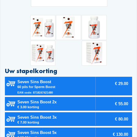
Uw stapelkorting
Seven Sins Boost
€ 29.00
60 pils for Sperm Boost
EAN code: 8718247421480
Seven Sins Boost 2x
€ 55.00
€ 3.00 korting
Seven Sins Boost 3x
€ 80.00
€ 7.00 korting
Seven Sins Boost 5x
€ 130.00