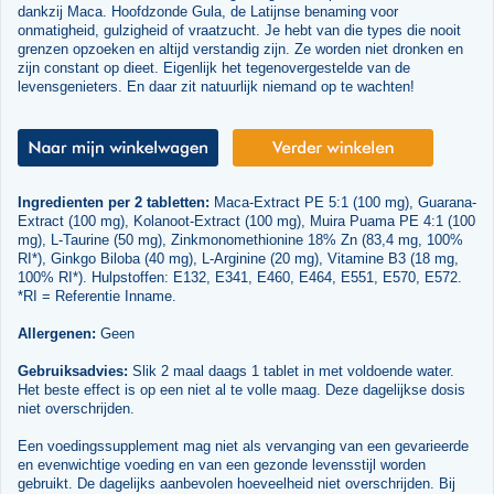
dankzij Maca. Hoofdzonde Gula, de Latijnse benaming voor
onmatigheid, gulzigheid of vraatzucht. Je hebt van die types die nooit
grenzen opzoeken en altijd verstandig zijn. Ze worden niet dronken en
zijn constant op dieet. Eigenlijk het tegenovergestelde van de
levensgenieters. En daar zit natuurlijk niemand op te wachten!
Ingredienten per 2 tabletten:
Maca-Extract PE 5:1 (100 mg), Guarana-
Extract (100 mg), Kolanoot-Extract (100 mg), Muira Puama PE 4:1 (100
mg), L-Taurine (50 mg), Zinkmonomethionine 18% Zn (83,4 mg, 100%
RI*), Ginkgo Biloba (40 mg), L-Arginine (20 mg), Vitamine B3 (18 mg,
100% RI*). Hulpstoffen: E132, E341, E460, E464, E551, E570, E572.
*RI = Referentie Inname.
Allergenen:
Geen
Gebruiksadvies:
Slik 2 maal daags 1 tablet in met voldoende water.
Het beste effect is op een niet al te volle maag. Deze dagelijkse dosis
niet overschrijden.
Een voedingssupplement mag niet als vervanging van een gevarieerde
en evenwichtige voeding en van een gezonde levensstijl worden
gebruikt. De dagelijks aanbevolen hoeveelheid niet overschrijden. Bij