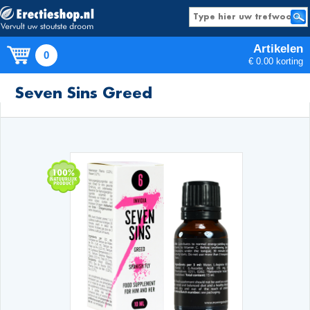
Artikelen
0
€ 0.00 korting
Producten
Seven Sins Greed