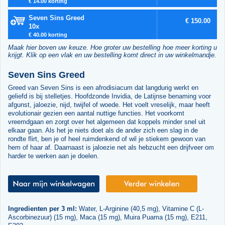
€ 14.00 korting
Seven Sins Greed
€ 150.00
10x
€ 40.00 korting
Maak hier boven uw keuze. Hoe groter uw bestelling hoe meer korting u
krijgt. Klik op een vlak en uw bestelling komt direct in uw winkelmandje.
Seven Sins Greed
Greed van Seven Sins is een afrodisiacum dat langdurig werkt en
geliefd is bij stelletjes. Hoofdzonde Invidia, de Latijnse benaming voor
afgunst, jaloezie, nijd, twijfel of woede. Het voelt vreselijk, maar heeft
evolutionair gezien een aantal nuttige functies. Het voorkomt
vreemdgaan en zorgt over het algemeen dat koppels minder snel uit
elkaar gaan. Als het je niets doet als de ander zich een slag in de
rondte flirt, ben je of heel ruimdenkend of wil je stiekem gewoon van
hem of haar af. Daarnaast is jaloezie net als hebzucht een drijfveer om
harder te werken aan je doelen.
Ingredienten per 3 ml:
Water, L-Arginine (40,5 mg), Vitamine C (L-
Ascorbinezuur) (15 mg), Maca (15 mg), Muira Puama (15 mg), E211,