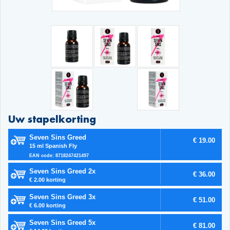
Uw stapelkorting
Seven Sins Greed
€ 19.00
15 ml Spanish Fly
EAN code: 8718247421497
Seven Sins Greed 2x
€ 36.00
€ 2.00 korting
Seven Sins Greed 3x
€ 51.00
€ 6.00 korting
Seven Sins Greed 5x
€ 81.00