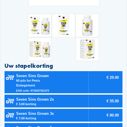
Uw stapelkorting
Seven Sins Grown
€ 29.00
60 pils for Penis
Enlargement
EAN code: 8718247421473
Seven Sins Grown 2x
€ 55.00
€ 3.00 korting
Seven Sins Grown 3x
€ 80.00
€ 7.00 korting