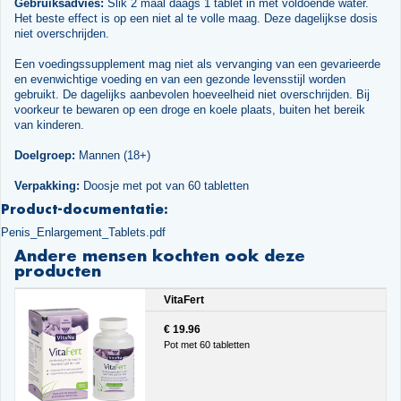
Gebruiksadvies:
Slik 2 maal daags 1 tablet in met voldoende water.
Het beste effect is op een niet al te volle maag. Deze dagelijkse dosis
niet overschrijden.
Een voedingssupplement mag niet als vervanging van een gevarieerde
en evenwichtige voeding en van een gezonde levensstijl worden
gebruikt. De dagelijks aanbevolen hoeveelheid niet overschrijden. Bij
voorkeur te bewaren op een droge en koele plaats, buiten het bereik
van kinderen.
Doelgroep:
Mannen (18+)
Verpakking:
Doosje met pot van 60 tabletten
Product-documentatie:
Penis_Enlargement_Tablets.pdf
Andere mensen kochten ook deze
producten
VitaFert
€ 19.96
Pot met 60 tabletten