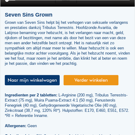
Seven Sins Grown
Grown van Seven Sins helpt bij het verhogen van seksuele verlangens
en prestaties dankzij Tribulus Terrestris. Hoofdzonde Avaritia, de
Latijnse benaming voor hebzucht, is het verlangen naar macht, geld,
rijkdom of bezittingen, met name als door het bezit van een van deze
men een ander hetzelfde bezit ontzegt. Het is natuurlijk niet zo
sympathiek om altijd maar meer te willen. Maar hebzucht is ook een
belangrijke motor achter vooruitgang. Als je het hebzucht noemt, vinden
we het fout, maar noem je het ambitie, dan klinkt het al beter en noem
je het passie, dan vinden we het prachtig.
Ingredienten per 2 tabletten:
L-Arginine (200 mg), Tribulus Terrestris-
Extract (75 mg), Muira Puama-Extract 4:1 (50 mg), Fenusterols
Fenegriek (40 mg), Gehydrogeneerde Vegetarische Olie (40 mg),
Zinkcitraat (38,7 mg, 120% RI*). Hulpstoffen: E170, E460, E551, E572.
*RI = Referentie Inname.
Allergenen:
Geen