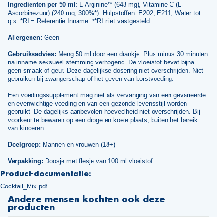
Ingredienten per 50 ml:
L-Arginine** (648 mg), Vitamine C (L-
Ascorbinezuur) (240 mg, 300%*). Hulpstoffen: E202, E211, Water tot
q.s. *RI = Referentie Inname. **RI niet vastgesteld.
Allergenen:
Geen
Gebruiksadvies:
Meng 50 ml door een drankje. Plus minus 30 minuten
na inname seksueel stemming verhogend. De vloeistof bevat bijna
geen smaak of geur. Deze dagelijkse dosering niet overschrijden. Niet
gebruiken bij zwangerschap of het geven van borstvoeding.
Een voedingssupplement mag niet als vervanging van een gevarieerde
en evenwichtige voeding en van een gezonde levensstijl worden
gebruikt. De dagelijks aanbevolen hoeveelheid niet overschrijden. Bij
voorkeur te bewaren op een droge en koele plaats, buiten het bereik
van kinderen.
Doelgroep:
Mannen en vrouwen (18+)
Verpakking:
Doosje met flesje van 100 ml vloeistof
Product-documentatie:
Cocktail_Mix.pdf
Andere mensen kochten ook deze
producten