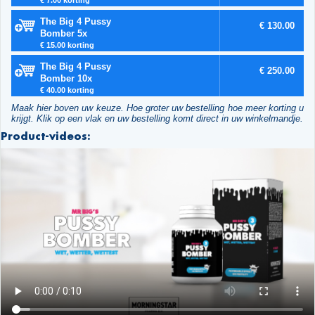
The Big 4 Pussy
€ 130.00
Bomber 5x
€ 15.00 korting
The Big 4 Pussy
€ 250.00
Bomber 10x
€ 40.00 korting
Maak hier boven uw keuze. Hoe groter uw bestelling hoe meer korting u
krijgt. Klik op een vlak en uw bestelling komt direct in uw winkelmandje.
Product-videos: