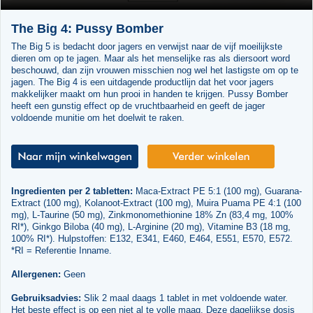
The Big 4: Pussy Bomber
The Big 5 is bedacht door jagers en verwijst naar de vijf moeilijkste
dieren om op te jagen. Maar als het menselijke ras als diersoort word
beschouwd, dan zijn vrouwen misschien nog wel het lastigste om op te
jagen. The Big 4 is een uitdagende productlijn dat het voor jagers
makkelijker maakt om hun prooi in handen te krijgen. Pussy Bomber
heeft een gunstig effect op de vruchtbaarheid en geeft de jager
voldoende munitie om het doelwit te raken.
Ingredienten per 2 tabletten:
Maca-Extract PE 5:1 (100 mg), Guarana-
Extract (100 mg), Kolanoot-Extract (100 mg), Muira Puama PE 4:1 (100
mg), L-Taurine (50 mg), Zinkmonomethionine 18% Zn (83,4 mg, 100%
RI*), Ginkgo Biloba (40 mg), L-Arginine (20 mg), Vitamine B3 (18 mg,
100% RI*). Hulpstoffen: E132, E341, E460, E464, E551, E570, E572.
*RI = Referentie Inname.
Allergenen:
Geen
Gebruiksadvies:
Slik 2 maal daags 1 tablet in met voldoende water.
Het beste effect is op een niet al te volle maag. Deze dagelijkse dosis