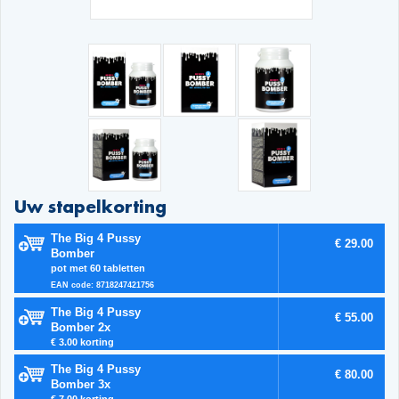
Uw stapelkorting
The Big 4 Pussy
€ 29.00
Bomber
pot met 60 tabletten
EAN code: 8718247421756
The Big 4 Pussy
€ 55.00
Bomber 2x
€ 3.00 korting
The Big 4 Pussy
€ 80.00
Bomber 3x
€ 7.00 korting