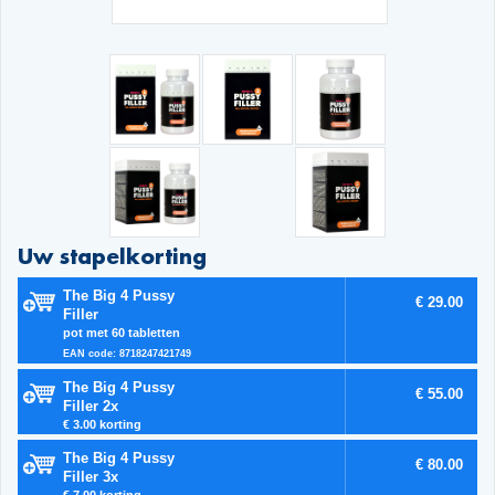
Uw stapelkorting
The Big 4 Pussy
€ 29.00
Filler
pot met 60 tabletten
EAN code: 8718247421749
The Big 4 Pussy
€ 55.00
Filler 2x
€ 3.00 korting
The Big 4 Pussy
€ 80.00
Filler 3x
€ 7.00 korting