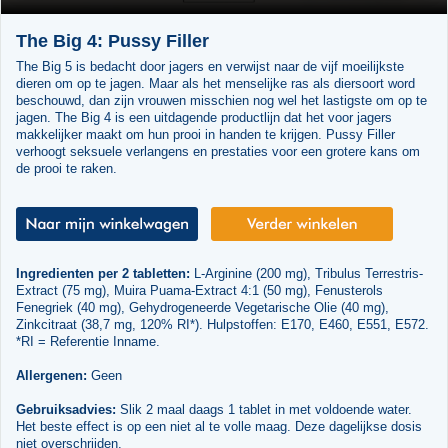
The Big 4: Pussy Filler
The Big 5 is bedacht door jagers en verwijst naar de vijf moeilijkste
dieren om op te jagen. Maar als het menselijke ras als diersoort word
beschouwd, dan zijn vrouwen misschien nog wel het lastigste om op te
jagen. The Big 4 is een uitdagende productlijn dat het voor jagers
makkelijker maakt om hun prooi in handen te krijgen. Pussy Filler
verhoogt seksuele verlangens en prestaties voor een grotere kans om
de prooi te raken.
Ingredienten per 2 tabletten:
L-Arginine (200 mg), Tribulus Terrestris-
Extract (75 mg), Muira Puama-Extract 4:1 (50 mg), Fenusterols
Fenegriek (40 mg), Gehydrogeneerde Vegetarische Olie (40 mg),
Zinkcitraat (38,7 mg, 120% RI*). Hulpstoffen: E170, E460, E551, E572.
*RI = Referentie Inname.
Allergenen:
Geen
Gebruiksadvies:
Slik 2 maal daags 1 tablet in met voldoende water.
Het beste effect is op een niet al te volle maag. Deze dagelijkse dosis
niet overschrijden.