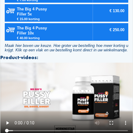
The Big 4 Pussy
€ 130.00
Filler 5x
€ 15.00 korting
The Big 4 Pussy
€ 250.00
Filler 10x
€ 40.00 korting
Maak hier boven uw keuze. Hoe groter uw bestelling hoe meer korting u
krijgt. Klik op een vlak en uw bestelling komt direct in uw winkelmandje.
Product-videos: