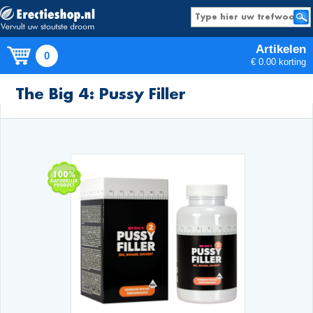
Artikelen
0
€ 0.00 korting
Producten
The Big 4: Pussy Filler