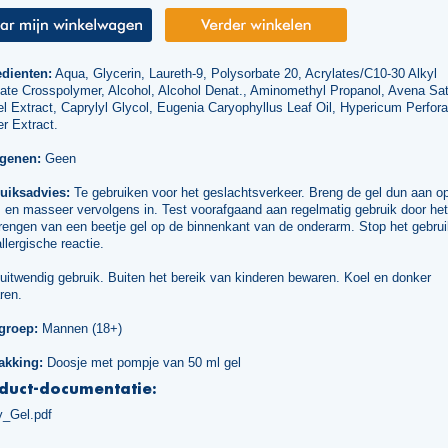
edienten:
Aqua, Glycerin, Laureth-9, Polysorbate 20, Acrylates/C10-30 Alkyl
late Crosspolymer, Alcohol, Alcohol Denat., Aminomethyl Propanol, Avena Sat
l Extract, Caprylyl Glycol, Eugenia Caryophyllus Leaf Oil, Hypericum Perfor
r Extract.
rgenen:
Geen
uiksadvies:
Te gebruiken voor het geslachtsverkeer. Breng de gel dun aan o
 en masseer vervolgens in. Test voorafgaand aan regelmatig gebruik door het
engen van een beetje gel op de binnenkant van de onderarm. Stop het gebruik
llergische reactie.
uitwendig gebruik. Buiten het bereik van kinderen bewaren. Koel en donker
ren.
groep:
Mannen (18+)
akking:
Doosje met pompje van 50 ml gel
duct-documentatie:
y_Gel.pdf