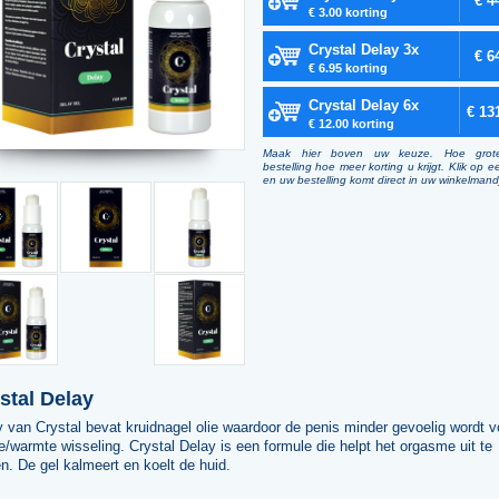
€ 4
€ 3.00 korting
Crystal Delay 3x
€ 6
€ 6.95 korting
Crystal Delay 6x
€ 13
€ 12.00 korting
Maak hier boven uw keuze. Hoe grot
bestelling hoe meer korting u krijgt. Klik op e
en uw bestelling komt direct in uw winkelmand
stal Delay
 van Crystal bevat kruidnagel olie waardoor de penis minder gevoelig wordt v
/warmte wisseling. Crystal Delay is een formule die helpt het orgasme uit te
en. De gel kalmeert en koelt de huid.