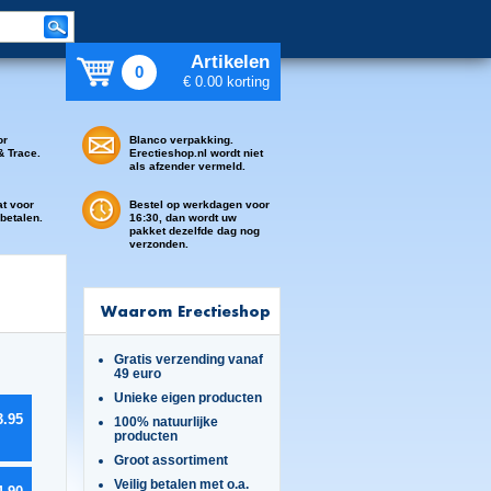
Artikelen
0
€ 0.00 korting
or
Blanco verpakking.
& Trace.
Erectieshop.nl wordt niet
als afzender vermeld.
at voor
Bestel op werkdagen voor
 betalen.
16:30, dan wordt uw
pakket dezelfde dag nog
verzonden.
Waarom Erectieshop
Gratis verzending vanaf
49 euro
Unieke eigen producten
3.95
100% natuurlijke
producten
Groot assortiment
Veilig betalen met o.a.