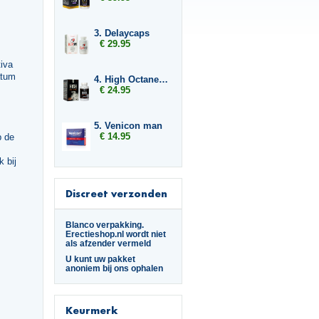
3. Delaycaps
€ 29.95
iva
atum
4. High Octane Dynamite
€ 24.95
5. Venicon man
€ 14.95
p de
 bij
Discreet verzonden
Blanco verpakking.
Erectieshop.nl wordt niet
als afzender vermeld
U kunt uw pakket
anoniem bij ons ophalen
Keurmerk