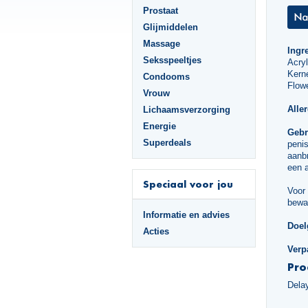
Prostaat
Glijmiddelen
Massage
Ingr
Seksspeeltjes
Acry
Kerne
Condooms
Flowe
Vrouw
Alle
Lichaamsverzorging
Energie
Gebr
Superdeals
penis
aanbr
een a
Speciaal voor jou
Voor 
bewa
Informatie en advies
Doel
Acties
Verp
Pro
Dela