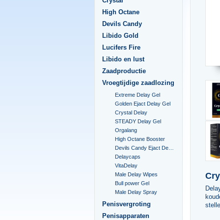
Crystal
High Octane
Devils Candy
Libido Gold
Lucifers Fire
Libido en lust
Zaadproductie
Vroegtijdige zaadlozing
Extreme Delay Gel
Golden Ejact Delay Gel
Crystal Delay
STEADY Delay Gel
Orgalang
High Octane Booster
Devils Candy Ejact Delay Gel
Delaycaps
VitaDelay
Cry
Male Delay Wipes
Bull power Gel
Delay
Male Delay Spray
koude
Penisvergroting
stell
Penisapparaten