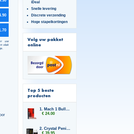
4.90
iDeal
Snelle levering
4.90
Discrete verzending
Hoge stapelkortingen
1.70
Volg uw pakket
er uw
online
en vlak
je.
Top 5 beste
producten
1. Mach 1 Bull Force
€ 24.00
oor
2. Crystal Penis Boost
€ 39.95