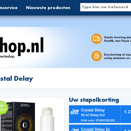
nservice
Nieuwste producten
Snelle levering do
PostNL met Track 
Erectieshop.nl sta
veilig winkelen en
stal Delay
Uw stapelkorting
Crystal Delay
€ 2
50 ml Delay Gel
EAN code: 8718247421251
Crystal Delay 2x