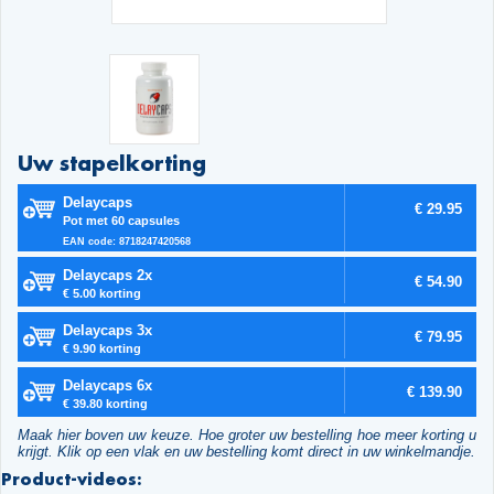
Uw stapelkorting
Delaycaps
€ 29.95
Pot met 60 capsules
EAN code: 8718247420568
Delaycaps 2x
€ 54.90
€ 5.00 korting
Delaycaps 3x
€ 79.95
€ 9.90 korting
Delaycaps 6x
€ 139.90
€ 39.80 korting
Maak hier boven uw keuze. Hoe groter uw bestelling hoe meer korting u
krijgt. Klik op een vlak en uw bestelling komt direct in uw winkelmandje.
Product-videos: