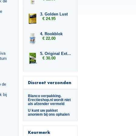
k de
ze
3. Golden Lust
€ 24.95
4. Rookblok
€ 22.00
iva
5. Original Extreme
€ 30.00
atum
Discreet verzonden
p de
 bij
Blanco verpakking.
Erectieshop.nl wordt niet
als afzender vermeld
U kunt uw pakket
anoniem bij ons ophalen
Keurmerk