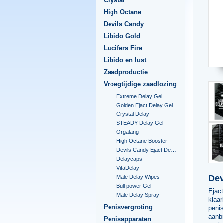
Crystal
High Octane
Devils Candy
Libido Gold
Lucifers Fire
Libido en lust
Zaadproductie
Vroegtijdige zaadlozing
Extreme Delay Gel
Golden Ejact Delay Gel
Crystal Delay
STEADY Delay Gel
Orgalang
High Octane Booster
Devils Candy Ejact Delay Gel
Delaycaps
VitaDelay
Dev
Male Delay Wipes
Bull power Gel
Ejact
Male Delay Spray
klaar
Penisvergroting
peni
aanbr
Penisapparaten