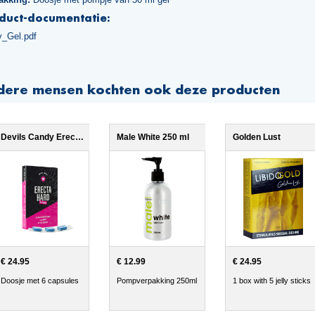
duct-documentatie:
y_Gel.pdf
dere mensen kochten ook deze producten
Devils Candy Erecta Hard
Male White 250 ml
Golden Lust
€ 24.95
€ 12.99
€ 24.95
Doosje met 6 capsules
Pompverpakking 250ml
1 box with 5 jelly sticks