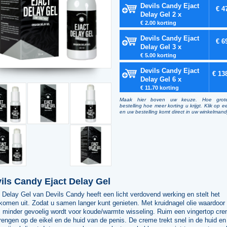
Devils Candy Ejact
€ 4
Delay Gel 2 x
€ 2.00 korting
Devils Candy Ejact
€ 6
Delay Gel 3 x
€ 5.00 korting
Devils Candy Ejact
€ 13
Delay Gel 6 x
€ 11.70 korting
Maak hier boven uw keuze. Hoe grot
bestelling hoe meer korting u krijgt. Klik op e
en uw bestelling komt direct in uw winkelmand
ils Candy Ejact Delay Gel
 Delay Gel van Devils Candy heeft een licht verdovend werking en stelt het
komen uit. Zodat u samen langer kunt genieten. Met kruidnagel olie waardoor
s minder gevoelig wordt voor koude/warmte wisseling. Ruim een vingertop cr
engen op de eikel en de huid van de penis. De creme trekt snel in de huid en