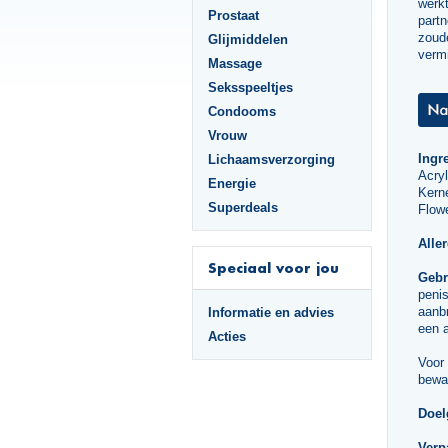
werkt
Prostaat
partn
zoude
Glijmiddelen
vermi
Massage
Seksspeeltjes
Condooms
Vrouw
Ingr
Lichaamsverzorging
Acry
Energie
Kerne
Superdeals
Flowe
Alle
Speciaal voor jou
Gebr
penis
aanbr
Informatie en advies
een a
Acties
Voor 
bewa
Doel
Verp