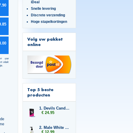
iDeal
7.90
Snelle levering
Discrete verzending
Hoge stapelkortingen
9.85
Volg uw pakket
8.00
online
er uw
en vlak
je.
Top 5 beste
producten
1. Devils Candy Erecta Hard
€ 24.95
 de
eme
2. Male White 250 ml
€ 12.99