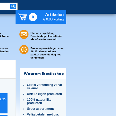
Artikelen
0
€ 0.00 korting
or
Blanco verpakking.
& Trace.
Erectieshop.nl wordt niet
als afzender vermeld.
at voor
Bestel op werkdagen voor
 betalen.
16:30, dan wordt uw
pakket dezelfde dag nog
verzonden.
Waarom Erectieshop
Gratis verzending vanaf
49 euro
Unieke eigen producten
4.95
100% natuurlijke
producten
Groot assortiment
Veilig betalen met o.a.