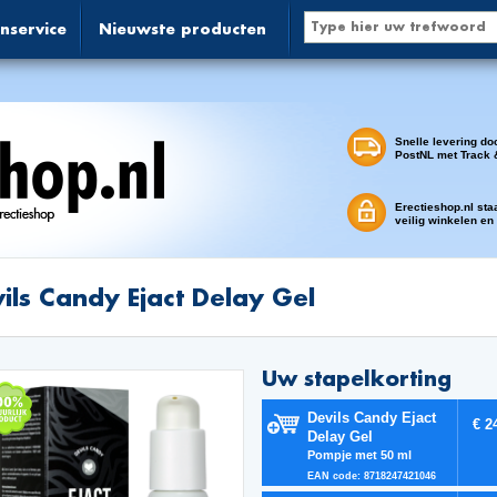
nservice
Nieuwste producten
Snelle levering do
PostNL met Track 
Erectieshop.nl sta
veilig winkelen en
ils Candy Ejact Delay Gel
Uw stapelkorting
Devils Candy Ejact
€ 2
Delay Gel
Pompje met 50 ml
EAN code: 8718247421046