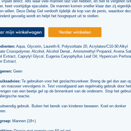
 vrijwel direct. Iets waar veel mannen last van hebben, en niet te vergeten oo
er, heet voortijdige ejaculatie. De mannen komen sneller klaar dan zij eigenlijk
n willen. Deze Delay Gel verdooft tijdelijk de kop van de penis, waardoor de
nderd gevoelig wordt en helpt het hoogtepunt uit te stellen.
edienten:
Aqua, Glycerin, Laureth-9, Polysorbate 20, Acrylates/C10-30 Alkyl
late Crosspolymer, Alcohol, Alcohol Denat., Aminomethyl Propanol, Avena Sat
l Extract, Caprylyl Glycol, Eugenia Caryophyllus Leaf Oil, Hypericum Perfor
r Extract.
rgenen:
Geen
uiksadvies:
Te gebruiken voor het geslachtsverkeer. Breng de gel dun aan o
 en masseer vervolgens in. Test voorafgaand aan regelmatig gebruik door het
engen van een beetje gel op de binnenkant van de onderarm. Stop het gebruik
llergische reactie.
uitwendig gebruik. Buiten het bereik van kinderen bewaren. Koel en donker
ren.
groep:
Mannen (18+)
akking:
Doosje met pompje van 50 ml gel