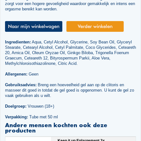
zorgt voor een hogere gevoeligheid waardoor gemakkelijk en intens een
orgasme bereikt kan worden.
Ingredienten:
Aqua, Cetyl Alcohol, Glycerine, Soy Bean Oil, Glyceryl
Stearate, Cetearyl Alcohol, Cetyl Palmitate, Coco Glycerides, Ceteareth
20, Arnica Oil, Oleum Oryzae Oil, Ginkgo Biloba, Trigonella Foenum
Graecum, Ceteareth 12, Bityrospermum Parkii, Aloe Vera,
Methylchloroisothiazolinone, Citric Acid.
Allergenen:
Geen
Gebruiksadvies:
Breng een hoeveelheid gel aan op de clitoris en
masseer dit goed in totdat de gel goed is opgenomen. U kunt de gel zo
vaak gebruiken als u wilt.
Doelgroep:
Vrouwen (18+)
Verpakking:
Tube met 50 ml
Andere mensen kochten ook deze
producten
Keep it up Enlargement 3x