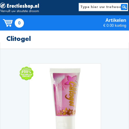
Artikelen
0
€ 0.00 korting
Producten
Clitogel