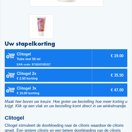
Uw stapelkorting
Clitogel
€ 19.00
Tube met 50 ml
EAN code: 8718247420117
Clitogel 2x
€ 35.50
€ 2.50 korting
Clitogel 3x
€ 47.00
€ 10.00 korting
Maak hier boven uw keuze. Hoe groter uw bestelling hoe meer korting u
krijgt. Klik op een vlak en uw bestelling komt direct in uw winkelmandje.
Clitogel
Clitogel stimuleert de doorbloeding naar de clitoris waardoor de clitoris
groeit. Een grotere clitoris en een betere doorbloeding van de clitoris