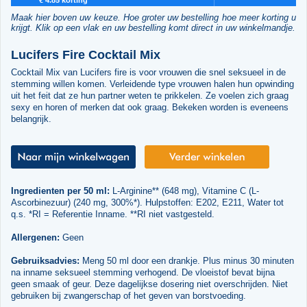
Maak hier boven uw keuze. Hoe groter uw bestelling hoe meer korting u
krijgt. Klik op een vlak en uw bestelling komt direct in uw winkelmandje.
Lucifers Fire Cocktail Mix
Cocktail Mix van Lucifers fire is voor vrouwen die snel seksueel in de
stemming willen komen. Verleidende type vrouwen halen hun opwinding
uit het feit dat ze hun partner weten te prikkelen. Ze voelen zich graag
sexy en horen of merken dat ook graag. Bekeken worden is eveneens
belangrijk.
Ingredienten per 50 ml:
L-Arginine** (648 mg), Vitamine C (L-
Ascorbinezuur) (240 mg, 300%*). Hulpstoffen: E202, E211, Water tot
q.s. *RI = Referentie Inname. **RI niet vastgesteld.
Allergenen:
Geen
Gebruiksadvies:
Meng 50 ml door een drankje. Plus minus 30 minuten
na inname seksueel stemming verhogend. De vloeistof bevat bijna
geen smaak of geur. Deze dagelijkse dosering niet overschrijden. Niet
gebruiken bij zwangerschap of het geven van borstvoeding.