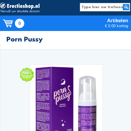
Artikelen
0
€ 0.00 korting
Producten
Porn Pussy