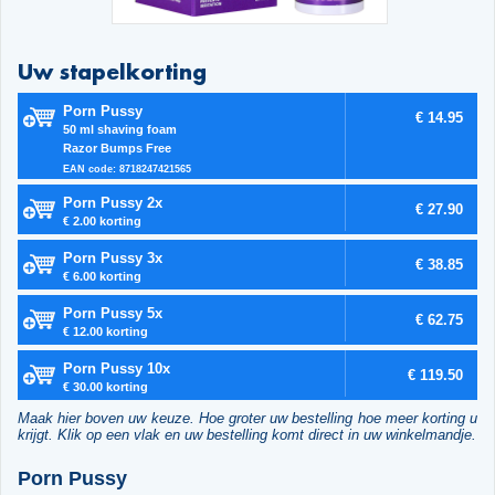
Uw stapelkorting
Porn Pussy
€ 14.95
50 ml shaving foam
Razor Bumps Free
EAN code: 8718247421565
Porn Pussy 2x
€ 27.90
€ 2.00 korting
Porn Pussy 3x
€ 38.85
€ 6.00 korting
Porn Pussy 5x
€ 62.75
€ 12.00 korting
Porn Pussy 10x
€ 119.50
€ 30.00 korting
Maak hier boven uw keuze. Hoe groter uw bestelling hoe meer korting u
krijgt. Klik op een vlak en uw bestelling komt direct in uw winkelmandje.
Porn Pussy