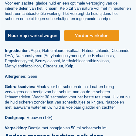
Voor een zachte, gladde huid en een optimale verzorging van de
intieme delen van het lichaam. Kelp zit van nature vol met mineralen en
heeft een antibacteriële werking. Het verzorgt de huid tijdens het
scheren en helpt tegen scheerbultjes en ingegroeide haartjes.
Ingredienten:
Aqua, Natriumlaurethsulfaat, Natriumchloride, Cocamide
DEA, Natriumstyreen (Acrylaatcopolymeer), Aloe Barbadensis,
Propyleenglycol, Benzylalcohol, Methylchloorisothiazolinon,
Methylisothiazolinon, Citroenzuur, Kelp.
Allergenen:
Geen
Gebruiksadvies:
Maak voor het scheren de huid nat en breng
vervolgens een beetje van het schuim aan op de te scheren
lichaamsdelen. Wacht 30 seconden voor het beste resultaat. U kunt nu
de huid scheren zonder last van scheerbultjes te krijgen. Naspoelen
met lauwwarm water en uw huid is voelbaar gladder en zachter.
Doelgroep:
Vrouwen (18+)
Verpakking:
Doosje met pompje van 50 ml scheerschuim
Andere mensen kochten ook deze