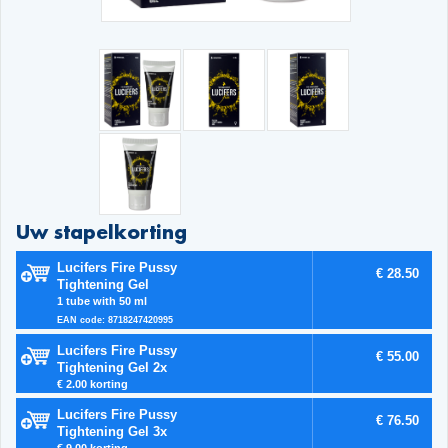
Uw stapelkorting
Lucifers Fire Pussy
€ 28.50
Tightening Gel
1 tube with 50 ml
EAN code: 8718247420995
Lucifers Fire Pussy
€ 55.00
Tightening Gel 2x
€ 2.00 korting
Lucifers Fire Pussy
€ 76.50
Tightening Gel 3x
€ 9.00 korting