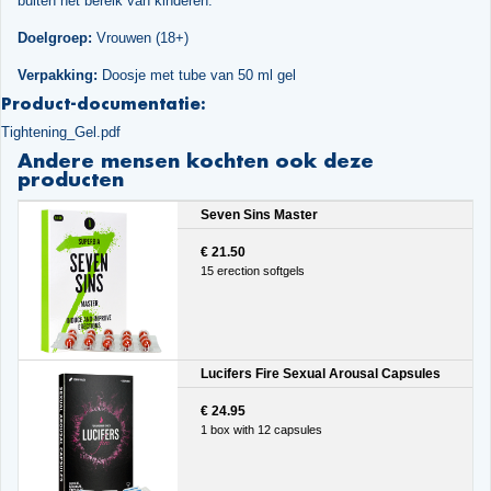
buiten het bereik van kinderen.
Doelgroep:
Vrouwen (18+)
Verpakking:
Doosje met tube van 50 ml gel
Product-documentatie:
Tightening_Gel.pdf
Andere mensen kochten ook deze
producten
Seven Sins Master
€ 21.50
15 erection softgels
Lucifers Fire Sexual Arousal Capsules
€ 24.95
1 box with 12 capsules