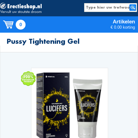
Artikelen
0
€ 0.00 korting
Producten
Pussy Tightening Gel