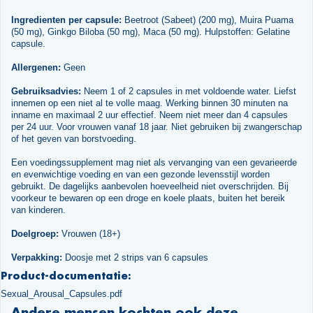
Ingredienten per capsule:
Beetroot (Sabeet) (200 mg), Muira Puama
(50 mg), Ginkgo Biloba (50 mg), Maca (50 mg). Hulpstoffen: Gelatine
capsule.
Allergenen:
Geen
Gebruiksadvies:
Neem 1 of 2 capsules in met voldoende water. Liefst
innemen op een niet al te volle maag. Werking binnen 30 minuten na
inname en maximaal 2 uur effectief. Neem niet meer dan 4 capsules
per 24 uur. Voor vrouwen vanaf 18 jaar. Niet gebruiken bij zwangerschap
of het geven van borstvoeding.
Een voedingssupplement mag niet als vervanging van een gevarieerde
en evenwichtige voeding en van een gezonde levensstijl worden
gebruikt. De dagelijks aanbevolen hoeveelheid niet overschrijden. Bij
voorkeur te bewaren op een droge en koele plaats, buiten het bereik
van kinderen.
Doelgroep:
Vrouwen (18+)
Verpakking:
Doosje met 2 strips van 6 capsules
Product-documentatie:
Sexual_Arousal_Capsules.pdf
Andere mensen kochten ook deze