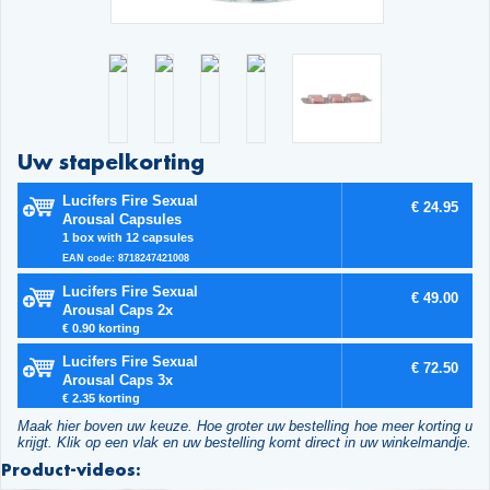
Uw stapelkorting
Lucifers Fire Sexual
€ 24.95
Arousal Capsules
1 box with 12 capsules
EAN code: 8718247421008
Lucifers Fire Sexual
€ 49.00
Arousal Caps 2x
€ 0.90 korting
Lucifers Fire Sexual
€ 72.50
Arousal Caps 3x
€ 2.35 korting
Maak hier boven uw keuze. Hoe groter uw bestelling hoe meer korting u
krijgt. Klik op een vlak en uw bestelling komt direct in uw winkelmandje.
Product-videos: