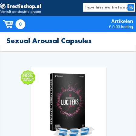
Artikelen
0
€ 0.00 korting
Producten
Sexual Arousal Capsules