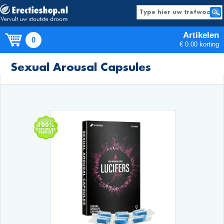
Artikelen
0
€ 0.00 korting
Producten
Sexual Arousal Capsules