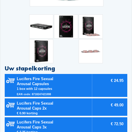
Uw stapelkorting
Lucifers Fire Sexual
€ 24.95
Arousal Capsules
1 box with 12 capsules
EAN code: 8718247421008
Lucifers Fire Sexual
€ 49.00
Arousal Caps 2x
€ 0.90 korting
Lucifers Fire Sexual
€ 72.50
Arousal Caps 3x
€ 2.35 korting