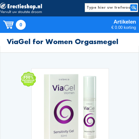
Artikelen
0
€ 0.00 korting
Producten
ViaGel for Women Orgasmegel