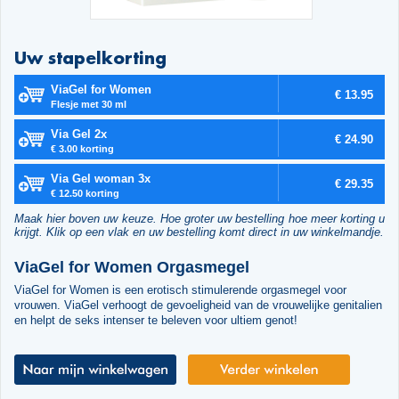
Uw stapelkorting
ViaGel for Women
€ 13.95
Flesje met 30 ml
Via Gel 2x
€ 24.90
€ 3.00 korting
Via Gel woman 3x
€ 29.35
€ 12.50 korting
Maak hier boven uw keuze. Hoe groter uw bestelling hoe meer korting u
krijgt. Klik op een vlak en uw bestelling komt direct in uw winkelmandje.
ViaGel for Women Orgasmegel
ViaGel for Women is een erotisch stimulerende orgasmegel voor
vrouwen. ViaGel verhoogt de gevoeligheid van de vrouwelijke genitalien
en helpt de seks intenser te beleven voor ultiem genot!