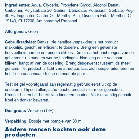
Ingredienten:
Aqua, Glycerin, Propylene Glycol, Alcohol Denat,
Carbomer, Polysorbate 20, Sodium Benzoate, Potassium Sorbate, Peg-
40 Hydrogenated Castor Oil, Menthyl Pca, Disodium Edta, Menthol, Ci
19140, Ci 17200, Aminomethyl Propanol.
Allergenen:
Geen
Gebruiksadvies:
Dankzij de handige verpakking is het product
makkelijk, gericht en efficient te doseren. Breng een gewenste
hoeveelheid aan op en rondom clitoris. Direct na het aanbrengen van de
gel ervaart u koude en warme tintelingen. Hoe lang deze voelbaar
blijven, hangt af van de dosering. Breng desgewenst tussentijds meer
gel aan. Het product is licht van structuur, laat zich soepel uitsmeren en
heeft een aangenaam frisse en neutrale geur.
Test de gel voorafgaand aan regelmatig gebruik eerst uit op de
onderarm. Bij een allergische reactie product niet meer gebruiken.
Product buiten het bereik van kinderen houden. Voor uitwendig gebruik.
Koel en donker bewaren.
Doelgroep:
Vrouwen (18+)
Verpakking:
Doosje met pompje van 30 ml
Andere mensen kochten ook deze
producten