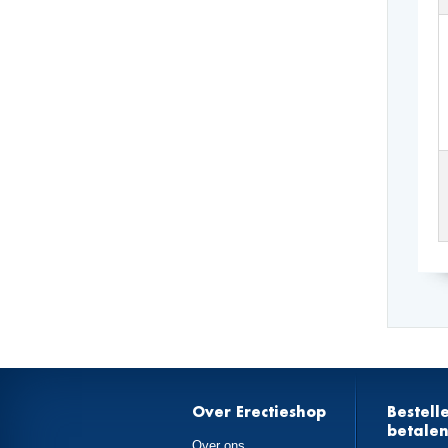
Over Erectieshop
Bestell
betale
Over ons