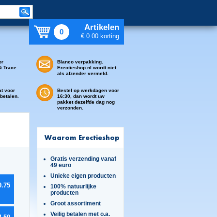
Artikelen
0
€ 0.00 korting
or
Blanco verpakking.
& Trace.
Erectieshop.nl wordt niet
als afzender vermeld.
at voor
Bestel op werkdagen voor
 betalen.
16:30, dan wordt uw
pakket dezelfde dag nog
verzonden.
Waarom Erectieshop
Gratis verzending vanaf
49 euro
Unieke eigen producten
9.75
100% natuurlijke
producten
Groot assortiment
Veilig betalen met o.a.