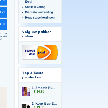
4.50
iDeal
Snelle levering
9.25
Discrete verzending
Hoge stapelkortingen
8.50
Volg uw pakket
er uw
online
en vlak
je.
Top 5 beste
producten
1. Smooth Pussy
€ 14.95
2. Keep it up Enlargement
€ 19.95