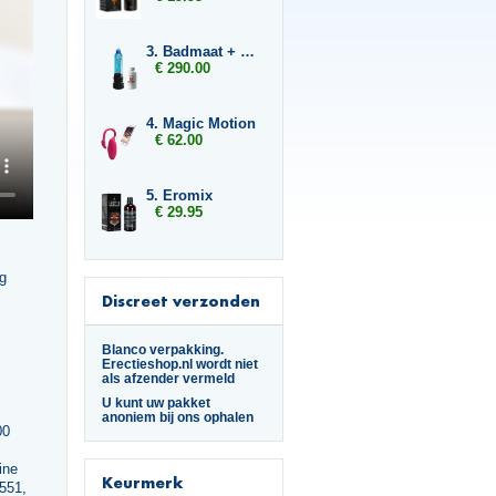
3. Badmaat + 6x Libido7
€ 290.00
4. Magic Motion
€ 62.00
5. Eromix
€ 29.95
g
Discreet verzonden
Blanco verpakking.
Erectieshop.nl wordt niet
als afzender vermeld
U kunt uw pakket
anoniem bij ons ophalen
00
,
ine
Keurmerk
551,