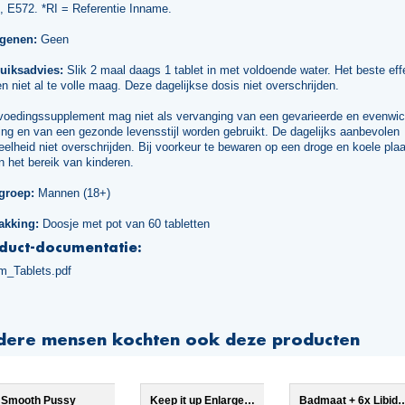
, E572. *RI = Referentie Inname.
rgenen:
Geen
uiksadvies:
Slik 2 maal daags 1 tablet in met voldoende water. Het beste effe
n niet al te volle maag. Deze dagelijkse dosis niet overschrijden.
voedingssupplement mag niet als vervanging van een gevarieerde en evenwic
ng en van een gezonde levensstijl worden gebruikt. De dagelijks aanbevolen
elheid niet overschrijden. Bij voorkeur te bewaren op een droge en koele plaa
n het bereik van kinderen.
groep:
Mannen (18+)
akking:
Doosje met pot van 60 tabletten
duct-documentatie:
m_Tablets.pdf
dere mensen kochten ook deze producten
Smooth Pussy
Keep it up Enlargement
Badmaat + 6x 