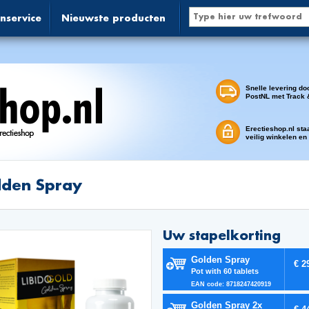
nservice
Nieuwste producten
Snelle levering do
PostNL met Track 
Erectieshop.nl sta
veilig winkelen en
lden Spray
Uw stapelkorting
Golden Spray
€ 2
Pot with 60 tablets
EAN code: 8718247420919
Golden Spray 2x