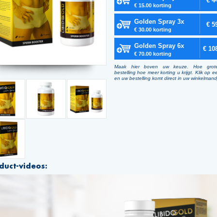
€ 4
€ 15.00 korting
Golden Spray 3x
€ 5
€ 30.00 korting
Golden Spray 6x
€ 10
€ 70.00 korting
Maak hier boven uw keuze. Hoe grot
bestelling hoe meer korting u krijgt. Klik op e
en uw bestelling komt direct in uw winkelmand
duct-videos: