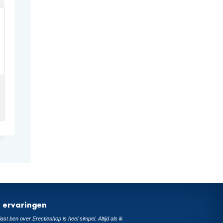
t ervaringen
ast ben over Erectieshop is heel simpel. Altijd als ik