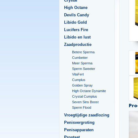
Crystal
High Octane
Devils Candy
Libido Gold
Lucifers Fire
Libido en lust
Zaadproductie
Betere Sperma
Cumbetter
Meer Sperma
Sperm Sweeter
VitaFert
Cumplus
Golden Spray
High Octane Dynamite
Crystal Cumplus
Seven Sins Boost
Pro
Sperm Flood
Vroegtijdige zaadlozing
Penisvergroting
Penisapparaten
Prostaat