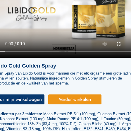
ido Gold Golden Spray
en Spray van Libido Gold is voor mannen die met elk orgasme een grote ladin
a willen spuiten. Natuurlijke ingredienten in Golden Spray stimuleren de
roductie en de kwaliteit van het sperma.
dienten per 2 tabletten:
Maca-Extract PE 5:1 (100 mg), Guarana-Extract (1
 Kolanoot-Extract (100 mg), Muira Puama PE 4:1 (100 mg), L-Taurine (50 mg)
monomethionine 18% Zn (83,4 mg, 100% RI*), Ginkgo Biloba (40 mg), L-Argin
mg), Vitamine B3 (18 mg, 100% RI*). Hulpstoffen: E132, E341, E460, E464, E