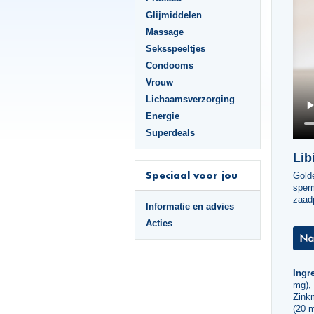
Glijmiddelen
Massage
Seksspeeltjes
Condooms
Vrouw
Lichaamsverzorging
Energie
Superdeals
Lib
Speciaal voor jou
Gold
sperm
zaadp
Informatie en advies
Acties
Ingre
mg),
Zink
(20 