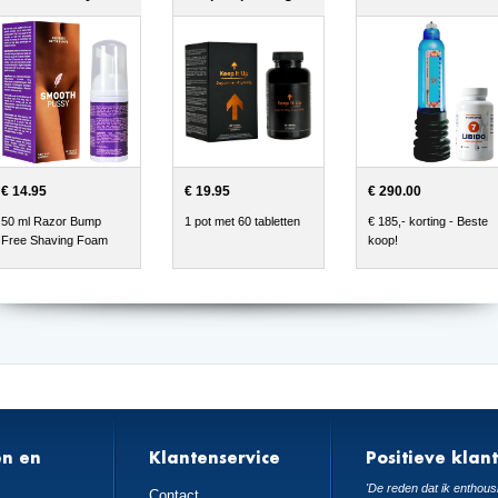
€ 14.95
€ 19.95
€ 290.00
50 ml Razor Bump
1 pot met 60 tabletten
€ 185,- korting - Beste
Free Shaving Foam
koop!
en en
Klantenservice
Positieve klan
n
'De reden dat ik enthousi
Contact