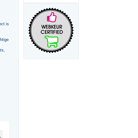
ct is
htige
ts,
Libido7