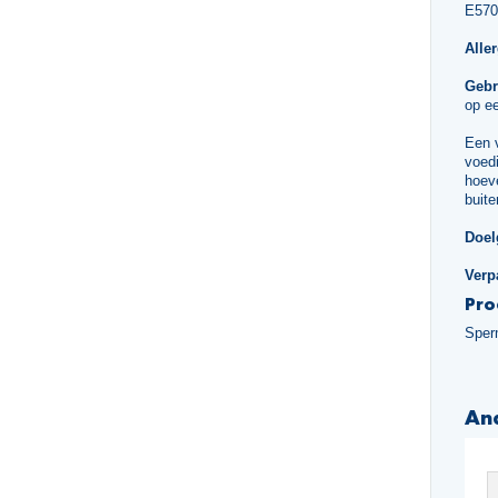
E570
Alle
Gebr
op ee
Een 
voedi
hoeve
buite
Doel
Verp
Pro
Sper
An