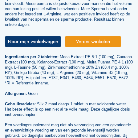
beinvloedt. Meersperma is de juiste keuze voor mannen die het volume
van hun lozing positief willen beinvloeden. Meer Sperma bevat onder
andere het ingredient L-Arginine, wat een positieve invloed heeft op de
kwaliteit van het sperma en de sperma productie. Resultaat binnen
enkele dagen.
Ingredienten per 2 tabletten:
Maca-Extract PE 5:1 (100 mg), Guarana-
Extract (100 mg), Kolanoot-Extract (100 mg), Muira Puama PE 4:1 (100
mg), L-Taurine (50 mg), Zinkmonomethionine 18% Zn (83,4 mg, 100%
RI*), Ginkgo Biloba (40 mg), L-Arginine (20 mg), Vitamine B3 (18 mg,
100% RI*). Hulpstoffen: E132, E341, E460, E464, E551, E570, E572.
*RI = Referentie Inname.
Allergenen:
Geen
Gebruiksadvies:
Slik 2 maal daags 1 tablet in met voldoende water.
Het beste effect is op een niet al te volle maag. Deze dagelijkse dosis
niet overschrijden.
Een voedingssupplement mag niet als vervanging van een gevarieerde
en evenwichtige voeding en van een gezonde levensstijl worden
gebruikt. De dagelijks aanbevolen hoeveelheid niet overschrijden. Bij