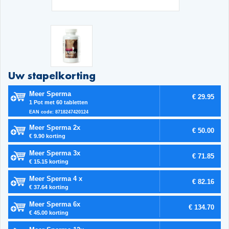
Uw stapelkorting
Meer Sperma
€ 29.95
1 Pot met 60 tabletten
EAN code: 8718247420124
Meer Sperma 2x
€ 50.00
€ 9.90 korting
Meer Sperma 3x
€ 71.85
€ 15.15 korting
Meer Sperma 4 x
€ 82.16
€ 37.64 korting
Meer Sperma 6x
€ 134.70
€ 45.00 korting