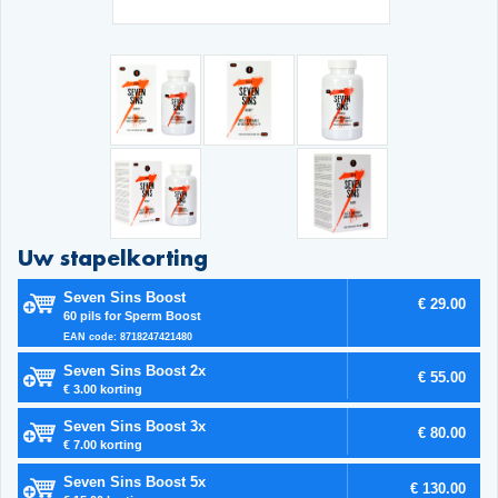
Uw stapelkorting
Seven Sins Boost
€ 29.00
60 pils for Sperm Boost
EAN code: 8718247421480
Seven Sins Boost 2x
€ 55.00
€ 3.00 korting
Seven Sins Boost 3x
€ 80.00
€ 7.00 korting
Seven Sins Boost 5x
€ 130.00