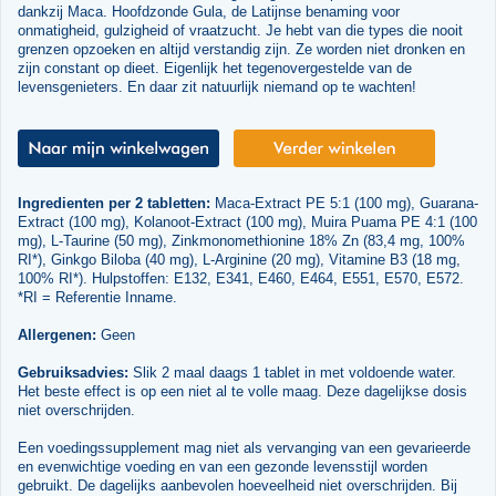
dankzij Maca. Hoofdzonde Gula, de Latijnse benaming voor
onmatigheid, gulzigheid of vraatzucht. Je hebt van die types die nooit
grenzen opzoeken en altijd verstandig zijn. Ze worden niet dronken en
zijn constant op dieet. Eigenlijk het tegenovergestelde van de
levensgenieters. En daar zit natuurlijk niemand op te wachten!
Ingredienten per 2 tabletten:
Maca-Extract PE 5:1 (100 mg), Guarana-
Extract (100 mg), Kolanoot-Extract (100 mg), Muira Puama PE 4:1 (100
mg), L-Taurine (50 mg), Zinkmonomethionine 18% Zn (83,4 mg, 100%
RI*), Ginkgo Biloba (40 mg), L-Arginine (20 mg), Vitamine B3 (18 mg,
100% RI*). Hulpstoffen: E132, E341, E460, E464, E551, E570, E572.
*RI = Referentie Inname.
Allergenen:
Geen
Gebruiksadvies:
Slik 2 maal daags 1 tablet in met voldoende water.
Het beste effect is op een niet al te volle maag. Deze dagelijkse dosis
niet overschrijden.
Een voedingssupplement mag niet als vervanging van een gevarieerde
en evenwichtige voeding en van een gezonde levensstijl worden
gebruikt. De dagelijks aanbevolen hoeveelheid niet overschrijden. Bij