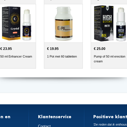
€ 23.95
€ 19.95
€ 25.00
50 ml Enhancer Cream
1 Pot met 60 tabletten
Pump of 50 ml erection
cream
en en
Klantenservice
Positieve klan
n
'De reden dat ik enthousi
Contact