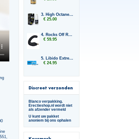
3. High Octane G-Force
€ 25.00
4. Rocks Off Rude Boy
€ 59.95
5. Libido Extreme
€ 24.95
ing
Discreet verzonden
Blanco verpakking.
Erectieshop.nl wordt niet
als afzender vermeld
U kunt uw pakket
anoniem bij ons ophalen
00
,
ine
551,
Keurmerk