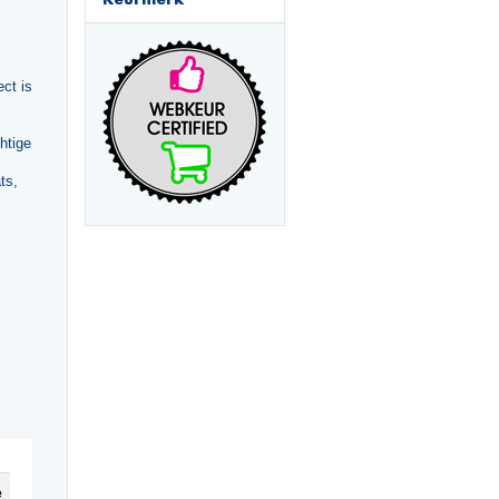
ct is
htige
ts,
e