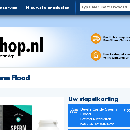
nservice
Nieuwste producten
Snelle levering do
PostNL met Track 
Erectieshop.nl sta
veilig winkelen en
rm Flood
Uw stapelkorting
Devils Candy Sperm
€ 2
Flood
Pot met 60 tabletten
EAN code: 8718247420957