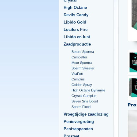
Crystal
High Octane
Devils Candy
Libido Gold
Lucifers Fire
Libido en lust
Zaadproductie
Betere Sperma
Cumbetter
Meer Sperma
Sperm Sweeter
VitaFert
Cumplus
Golden Spray
High Octane Dynamite
Crystal Cumplus
Seven Sins Boost
Pro
Sperm Flood
Vroegtijdige zaadlozing
Penisvergroting
Penisapparaten
Prostaat