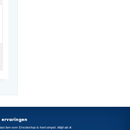
t ervaringen
ast ben over Erectieshop is heel simpel. Altijd als ik