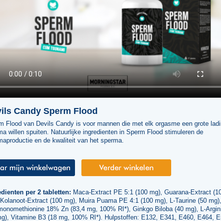
ils Candy Sperm Flood
m Flood van Devils Candy is voor mannen die met elk orgasme een grote lad
a willen spuiten. Natuurlijke ingredienten in Sperm Flood stimuleren de
aproductie en de kwaliteit van het sperma.
dienten per 2 tabletten:
Maca-Extract PE 5:1 (100 mg), Guarana-Extract (1
 Kolanoot-Extract (100 mg), Muira Puama PE 4:1 (100 mg), L-Taurine (50 mg)
monomethionine 18% Zn (83,4 mg, 100% RI*), Ginkgo Biloba (40 mg), L-Argin
mg), Vitamine B3 (18 mg, 100% RI*). Hulpstoffen: E132, E341, E460, E464, E