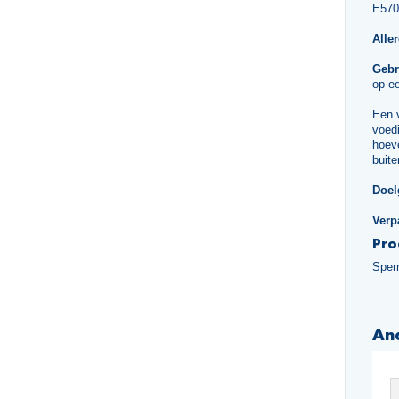
E570
Alle
Gebr
op ee
Een 
voedi
hoeve
buite
Doel
Verp
Pro
Sper
An