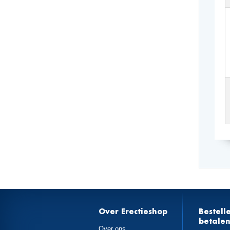
Over Erectieshop
Bestell
betale
Over ons