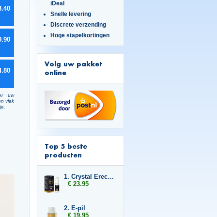
iDeal
3.40
Snelle levering
Discrete verzending
Hoge stapelkortingen
9.90
Volg uw pakket
4.80
online
er uw
en vlak
je.
Top 5 beste
producten
1. Crystal Erection
€ 23.95
2. E-pil
€ 19.95