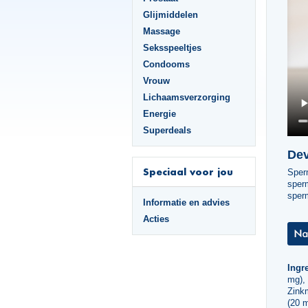
Glijmiddelen
Massage
Seksspeeltjes
Condooms
Vrouw
Lichaamsverzorging
Energie
Superdeals
Dev
Speciaal voor jou
Sper
sperm
sperm
Informatie en advies
Acties
Ingre
mg),
Zink
(20 