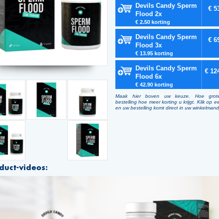
Devils Candy Sperm
€ 5
Flood 2x
€ 2.50 korting
Devils Candy Sperm
€ 6
Flood 3x
€ 13.95 korting
Devils Candy Sperm
€ 12
Flood 6x
€ 42.90 korting
Maak hier boven uw keuze. Hoe grot
bestelling hoe meer korting u krijgt. Klik op e
en uw bestelling komt direct in uw winkelmand
duct-videos: