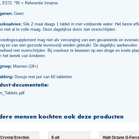
, E572. *RI = Referentie Inname.
rgenen:
Geen
uiksadvies:
Slik 2 maal daags 1 tablet in met voldoende water. Het beste effe
n niet al te volle maag. Deze dagelijkse dosis niet overschrijden.
voedingssupplement mag niet als vervanging van een gevarieerde en evenwic
ng en van een gezonde levensstijl worden gebruikt. De dagelijks aanbevolen
elheid niet overschrijden. Bij voorkeur te bewaren op een droge en koele plaa
n het bereik van kinderen.
groep:
Mannen (18+)
akking:
Doosje met pot van 60 tabletten
duct-documentatie:
m_Tablets.pdf
dere mensen kochten ook deze producten
Crystal Erection
E-pil
High Octane G-Forc