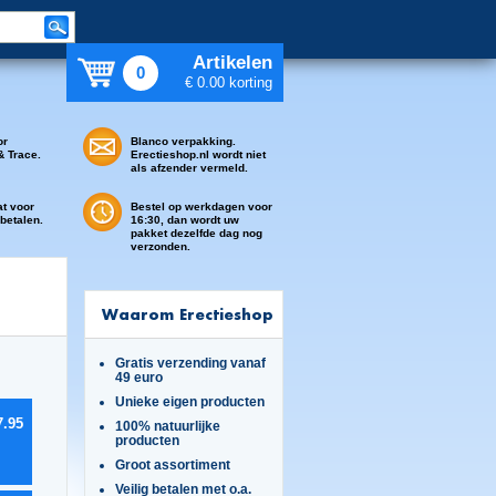
Artikelen
0
€ 0.00 korting
or
Blanco verpakking.
& Trace.
Erectieshop.nl wordt niet
als afzender vermeld.
at voor
Bestel op werkdagen voor
 betalen.
16:30, dan wordt uw
pakket dezelfde dag nog
verzonden.
Waarom Erectieshop
Gratis verzending vanaf
49 euro
Unieke eigen producten
7.95
100% natuurlijke
producten
Groot assortiment
Veilig betalen met o.a.