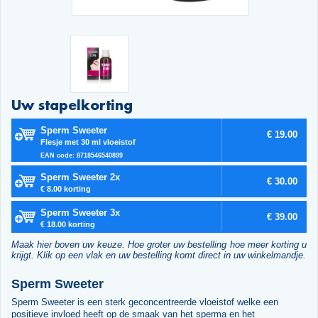
Uw stapelkorting
Sperm Sweeter
€ 19.00
Flesje met 30 ml vloeistof
EAN code: 8718546540899
Sperm Sweeter 2x
€ 30.00
€ 8.00 korting
Sperm Sweeter 3x
€ 39.00
€ 18.00 korting
Maak hier boven uw keuze. Hoe groter uw bestelling hoe meer korting u
krijgt. Klik op een vlak en uw bestelling komt direct in uw winkelmandje.
Sperm Sweeter
Sperm Sweeter is een sterk geconcentreerde vloeistof welke een
positieve invloed heeft op de smaak van het sperma en het