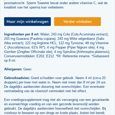
prostaatvocht. Sperm Sweeter bevat onder andere vitamine C, wat de
kwaliteit van het sperma kan verbeteren.
Ingredienten per 8 ml:
Water; 243 mg Cola (Cola Acuminata extract);
243 mg Guarana (Paulinia cupana); 243 mg Witte wilgenbarst (Salix
Alba extract); 122 mg Arginine HCL; 122 mg Tyrosine; 48 mg Vitamine
C (Ascorbinezuur, 61% RI*); 4 mg Pepper (Piper Nigrum olie); 4 mg
Gember (Zingiber Officinale olie); 4 mg Spirulina (Arthrospira platensis);
Conserveermiddelen: E202, E212. *RI: Referentie inname. *Gebaseerd
op 8 ml.
Allergenen:
Geen
Gebruiksadvies:
Goed schudden voor gebruik. Neem 4 ml (circa 20
druppels) per keer met water in. Neem niet meer dan 8 ml per 24 uur.
De dagelijks aanbevolen dosering niet overschrijden. Een eventuele
vertroebeling van de vloeistof vermindert niet het effect.
Een voedingssupplement mag niet als vervanging van een gevarieerde
en evenwichtige voeding en van een gezonde levensstijl worden
gebruikt. De dagelijks aanbevolen hoeveelheid niet overschrijden. Bij
voorkeur te bewaren op een droge en koele plaats, buiten het bereik